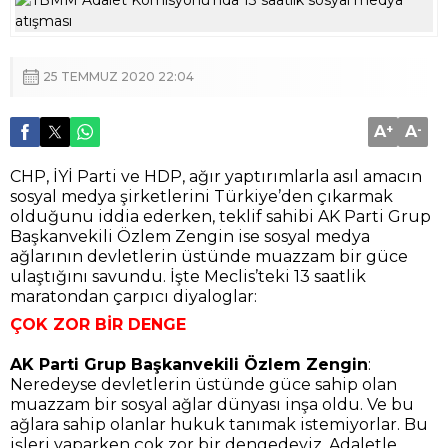
25 TEMMUZ 2020 22:04
A
+
A
-
CHP, İYİ Parti ve HDP, ağır yaptırımlarla asıl amacın
sosyal medya şirketlerini Türkiye’den çıkarmak
olduğunu iddia ederken, teklif sahibi AK Parti Grup
Başkanvekili Özlem Zengin ise sosyal medya
ağlarının devletlerin üstünde muazzam bir güce
ulaştığını savundu. İşte Meclis’teki 13 saatlik
maratondan çarpıcı diyaloglar:
ÇOK ZOR BİR DENGE
AK Parti Grup Başkanvekili Özlem Zengin
:
Neredeyse devletlerin üstünde güce sahip olan
muazzam bir sosyal ağlar dünyası inşa oldu. Ve bu
ağlara sahip olanlar hukuk tanımak istemiyorlar. Bu
işleri yaparken çok zor bir dengedeyiz. Adaletle