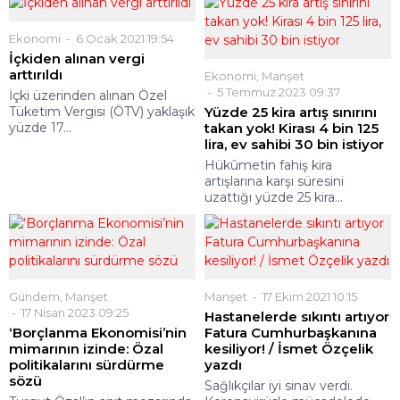
Ekonomi
6 Ocak 2021 19:54
İçkiden alınan vergi
arttırıldı
Ekonomi
,
Manşet
5 Temmuz 2023 09:37
İçki üzerinden alınan Özel
Tüketim Vergisi (ÖTV) yaklaşık
Yüzde 25 kira artış sınırını
yüzde 17...
takan yok! Kirası 4 bin 125
lira, ev sahibi 30 bin istiyor
Hükûmetin fahiş kira
artışlarına karşı süresini
uzattığı yüzde 25 kira...
Gündem
,
Manşet
Manşet
17 Ekim 2021 10:15
17 Nisan 2023 09:25
Hastanelerde sıkıntı artıyor
‘Borçlanma Ekonomisi’nin
Fatura Cumhurbaşkanına
mimarının izinde: Özal
kesiliyor! / İsmet Özçelik
politikalarını sürdürme
yazdı
sözü
Sağlıkçılar iyi sınav verdi.