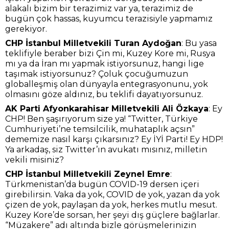
alakalı bizim bir terazimiz var ya, terazimiz de
bugün çok hassas, kuyumcu terazisiyle yapmamız
gerekiyor.
CHP İstanbul Milletvekili Turan Aydoğan
: Bu yasa
teklifiyle beraber bizi Çin mi, Kuzey Kore mi, Rusya
mı ya da İran mı yapmak istiyorsunuz, hangi lige
taşımak istiyorsunuz? Çoluk çocuğumuzun
globalleşmiş olan dünyayla entegrasyonunu, yok
olmasını göze aldınız, bu teklifi dayatıyorsunuz.
AK Parti Afyonkarahisar Milletvekili Ali Özkaya
: Ey
CHP! Ben şaşırıyorum size ya! “Twitter, Türkiye
Cumhuriyeti’ne temsilcilik, muhataplık açsın”
dememize nasıl karşı çıkarsınız? Ey İYİ Parti! Ey HDP!
Ya arkadaş, siz Twitter’ın avukatı mısınız, milletin
vekili misiniz?
CHP İstanbul Milletvekili Zeynel Emre
:
Türkmenistan’da bugün COVID-19 dersen içeri
girebilirsin. Vaka da yok, COVID de yok, yazan da yok
çizen de yok, paylaşan da yok, herkes mutlu mesut.
Kuzey Kore’de sorsan, her şeyi dış güçlere bağlarlar.
“Müzakere” adı altında bizle görüşmelerinizin