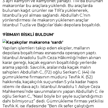
3 ayrı kamyon ve kamyonet yanaştı. TIR’da bulunan
makaronlar bu araçlara yüklendi. Bu araçlarda
bulunan kağıt ürünler ise TIR’a yüklenerek,
İstanbul’a yol alması sağlandı. Abdullah C.’nin
yönlendirmesi ile makaron yüklenen araçlar
İstanbul Tuzla ve Bağcılar’daki depolara boşaltıldı.
‘FİRMAYI RİSKLİ BULDUM’
Yapılan işlemleri takip eden ekipler, malların
depolara boşaltılması esnasında operasyon yaptı.
İstanbul Anadolu Sulh Ceza Hâkimliği’nden alınan
karar gereği, kaçak eşyanın boşaltıldığı yerlerde
arama yapıldı. Savcılık, aralarında kaçak malın
sahipleri Abdullah C., (72) oğlu Serkan C. (44) ile
gümrükleme firmasının müdürü Tevfik K. (52)
hakkında, kaçakçılık suçundan 5 yıla kadar hapis
istemi ile dava açtı. İstanbul Anadolu 1. Asliye Ceza
Mahkemesi’nde savunmalarını yapan Abdullah C. ile
oğlu Serkan C., “Nasıl böyle bir şeyle suçlandığımızı
dahi bilmiyoruz” dedi. Gümrükleme firması yetkilisi
Tevfik K. ise ifadesinde “Ben ilk sefer çalıştığım