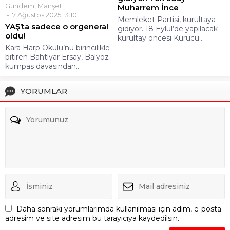
Gündem
,
Manşet
Muharrem İnce
7 Ağustos 2025 13:10
Memleket Partisi, kurultaya
YAŞ’ta sadece o orgeneral
gidiyor. 18 Eylül’de yapılacak
oldu!
kurultay öncesi Kurucu...
Kara Harp Okulu’nu birincilikle
bitiren Bahtiyar Ersay, Balyoz
kumpas davasından...
YORUMLAR
Daha sonraki yorumlarımda kullanılması için adım, e-posta
adresim ve site adresim bu tarayıcıya kaydedilsin.