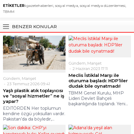
ETİKETLER:
gazetehaberleri
,
sosyal medya
,
sosyal medya düzenlemesi
,
TBMM
BENZER KONULAR
Gündem
,
Manşet
2 Haziran 2023 17:11
Meclis İstiklal Marşı ile
Gündem
,
Manşet
oturuma başladı: HDP’liler
23 Temmuz 2026 09:41
dudak bile oynatmadı!
Yaşlı plastik atık toplayıcısı
TBMM Genel Kurulu, MHP
ve “sosyal hizmetler” ne iş
Lideri Devlet Bahçeli
yapar?
başkanlığında toplandı. Yeni...
EDİTÖRDEN Her toplumun
kendine özgü yoksulları vardır.
Pakistan’da da böyledir,...