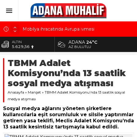
Mobilya ihracatında Avrupa ivmesi
Göz için “Akıllı Mercek” herkes için uygun mu?
ADANA
24°C
ALTIN
5.629,56
AK Parti İl Başkanı Özkan: Adanalıların bir metrekare
AZ BULUTLU
malını kimseye yedirmeyiz!
BİST
TBMM Adalet
10.824,63
Hacı Karaaslan’ın kiraladığı arsanın resmi kiracısı
bakın kim çıktı!
Komisyonu’nda 13 saatlik
DOLAR
42,2340
Kuru meyve sektörü 2 milyar dolar ihracat hedefi
sosyal medya atışması
için Ankara’dan destek istedi
EURO
Anasayfa
48,8802
»
Manşet
»
TBMM Adalet Komisyonu’nda 13 saatlik sosyal
medya atışması
Sosyal medya ağlarını yöneten şirketlere
kullanıcılarla eşit sorumluluk ve silsile yaptırımlar
getiren yasa teklifi, Meclis Adalet Komisyonu’nda
13 saatlik kesintisiz tartışmayla kabul edildi.