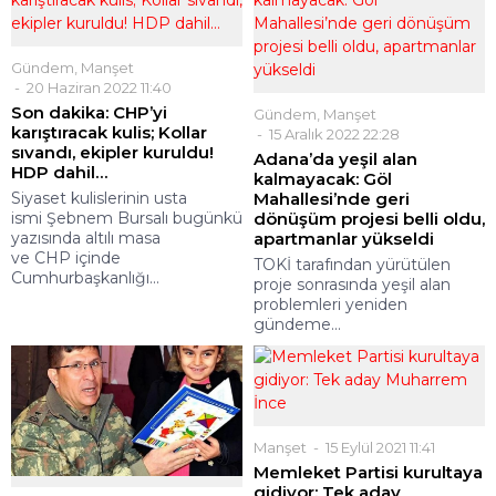
Gündem
,
Manşet
20 Haziran 2022 11:40
Son dakika: CHP’yi
Gündem
,
Manşet
karıştıracak kulis; Kollar
15 Aralık 2022 22:28
sıvandı, ekipler kuruldu!
Adana’da yeşil alan
HDP dahil…
kalmayacak: Göl
Siyaset kulislerinin usta
Mahallesi’nde geri
ismi Şebnem Bursalı bugünkü
dönüşüm projesi belli oldu,
yazısında altılı masa
apartmanlar yükseldi
ve CHP içinde
TOKİ tarafından yürütülen
Cumhurbaşkanlığı...
proje sonrasında yeşil alan
problemleri yeniden
gündeme...
Manşet
15 Eylül 2021 11:41
Memleket Partisi kurultaya
gidiyor: Tek aday