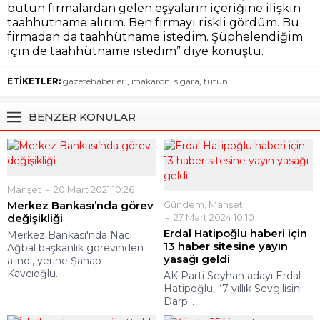
bütün firmalardan gelen eşyaların içeriğine ilişkin
taahhütname alırım. Ben firmayı riskli gördüm. Bu
firmadan da taahhütname istedim. Şüphelendiğim
için de taahhütname istedim” diye konuştu.
ETİKETLER:
gazetehaberleri
,
makaron
,
sigara
,
tütün
BENZER KONULAR
Manşet
20 Mart 2021 10:26
Merkez Bankası’nda görev
Gündem
,
Manşet
değişikliği
27 Mart 2024 10:10
Erdal Hatipoğlu haberi için
Merkez Bankası'nda Naci
13 haber sitesine yayın
Ağbal başkanlık görevinden
yasağı geldi
alındı, yerine Şahap
Kavcıoğlu...
AK Parti Seyhan adayı Erdal
Hatipoğlu, “7 yıllık Sevgilisini
Darp...