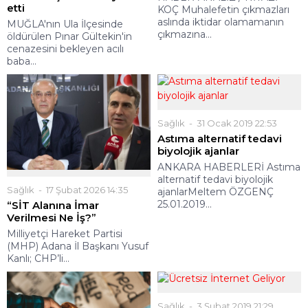
etti
KOÇ Muhalefetin çıkmazları
aslında iktidar olamamanın
MUĞLA'nın Ula İlçesinde
çıkmazına...
öldürülen Pınar Gültekin'in
cenazesini bekleyen acılı
baba...
Sağlık
31 Ocak 2019 22:53
Astıma alternatif tedavi
biyolojik ajanlar
ANKARA HABERLERİ Astıma
alternatif tedavi biyolojik
Sağlık
17 Şubat 2026 14:35
ajanlarMeltem ÖZGENÇ
25.01.2019...
“SİT Alanına İmar
Verilmesi Ne İş?”
Milliyetçi Hareket Partisi
(MHP) Adana İl Başkanı Yusuf
Kanlı; CHP’li...
Sağlık
3 Şubat 2019 21:29