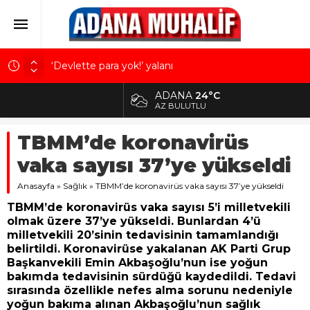
‘Devlette para yok!’ yalanı
Kuru meyve sektörü 2 milyar dolar ihracat hedefi
ADANA
24°C
ALTIN
için Ankara’dan destek istedi
5.629,56
AZ BULUTLU
Mobilya ihracatında Avrupa ivmesi
BİST
TBMM’de koronavirüs
10.824,63
Göz için “Akıllı Mercek” herkes için uygun mu?
vaka sayısı 37’ye yükseldi
Devletin iki bilançosu: Görünen bütçe, bütçe dışı
DOLAR
42,2340
riskler ve hazineyi bekleyen yük
Anasayfa
»
Sağlık
»
TBMM’de koronavirüs vaka sayısı 37’ye yükseldi
EURO
TBMM’de koronavirüs vaka sayısı 5’i milletvekili
48,8802
olmak üzere 37’ye yükseldi. Bunlardan 4’ü
milletvekili 20’sinin tedavisinin tamamlandığı
belirtildi. Koronavirüse yakalanan AK Parti Grup
Başkanvekili Emin Akbaşoğlu’nun ise yoğun
bakımda tedavisinin sürdüğü kaydedildi. Tedavi
sırasında özellikle nefes alma sorunu nedeniyle
yoğun bakıma alınan Akbaşoğlu’nun sağlık