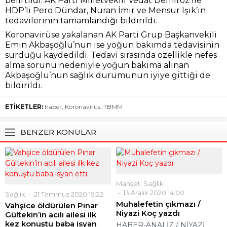
belirtildi. AK Parti Milletvekili Vedat Demiröz ile
HDP’li Pero Dündar, Nuran İmir ve Mensur Işık’ın
tedavilerinin tamamlandığı bildirildi.
Koronavirüse yakalanan AK Parti Grup Başkanvekili
Emin Akbaşoğlu’nun ise yoğun bakımda tedavisinin
sürdüğü kaydedildi. Tedavi sırasında özellikle nefes
alma sorunu nedeniyle yoğun bakıma alınan
Akbaşoğlu’nun sağlık durumunun iyiye gittiği de
bildirildi.
ETİKETLER:
haber
,
Koronavirüs
,
TBMM
BENZER KONULAR
Manşet
,
Sağlık
13 Aralık 2020 14:00
Sağlık
21 Temmuz 2020 19:22
Muhalefetin çıkmazı /
Vahşice öldürülen Pınar
Niyazi Koç yazdı
Gültekin’in acılı ailesi ilk
kez konuştu baba isyan
HABER-ANALİZ / NİYAZİ