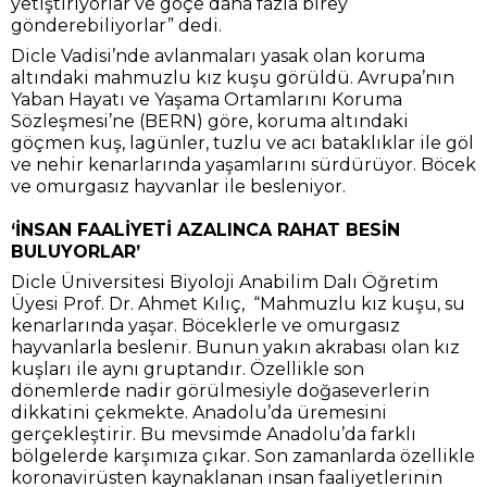
yetiştiriyorlar ve göçe daha fazla birey
gönderebiliyorlar” dedi.
Dicle Vadisi’nde avlanmaları yasak olan koruma
altındaki mahmuzlu kız kuşu görüldü. Avrupa’nın
Yaban Hayatı ve Yaşama Ortamlarını Koruma
Sözleşmesi’ne (BERN) göre, koruma altındaki
göçmen kuş, lagünler, tuzlu ve acı bataklıklar ile göl
ve nehir kenarlarında yaşamlarını sürdürüyor. Böcek
ve omurgasız hayvanlar ile besleniyor.
‘İNSAN FAALİYETİ AZALINCA RAHAT BESİN
BULUYORLAR’
Dicle Üniversitesi Biyoloji Anabilim Dalı Öğretim
Üyesi Prof. Dr. Ahmet Kılıç, “Mahmuzlu kız kuşu, su
kenarlarında yaşar. Böceklerle ve omurgasız
hayvanlarla beslenir. Bunun yakın akrabası olan kız
kuşları ile aynı gruptandır. Özellikle son
dönemlerde nadir görülmesiyle doğaseverlerin
dikkatini çekmekte. Anadolu’da üremesini
gerçekleştirir. Bu mevsimde Anadolu’da farklı
bölgelerde karşımıza çıkar. Son zamanlarda özellikle
koronavirüsten kaynaklanan insan faaliyetlerinin