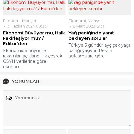
Ekonomi
,
Manşet
Ekonomi
,
Manşet
3 Haziran 2024 09:33
8 Mart 2022 12:31
Ekonomi Büyüyor mu, Halk
Yağ paniğinde yanıt
Fakirleşiyor mu? /
bekleyen sorular
Editör’den
Türkiye 5 gündür ayçiçek yağı
Ekonomide büyüme
paniği yaşıyor. Resmi
rakamları açıklandı. İlk çeyrek
açıklamalara göre...
GSYH verilerine göre
ekonomi...
YORUMLAR