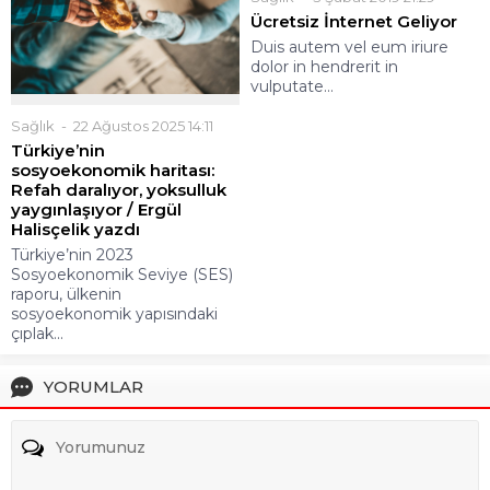
Ücretsiz İnternet Geliyor
Duis autem vel eum iriure
dolor in hendrerit in
vulputate...
Sağlık
22 Ağustos 2025 14:11
Türkiye’nin
sosyoekonomik haritası:
Refah daralıyor, yoksulluk
yaygınlaşıyor / Ergül
Halisçelik yazdı
Türkiye’nin 2023
Sosyoekonomik Seviye (SES)
raporu, ülkenin
sosyoekonomik yapısındaki
çıplak...
YORUMLAR