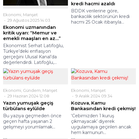
kredi hacmi azaldı
BDDK verilerine göre,
Ekonomi
,
Manşet
bankacılık sektörünün kredi
29 Ağustos 2025 14:03
hacmi 25 Ocak itibarıyla...
Ekonomi uzmanından
kritik uyarı: “Memur ve
emekli maaşları en az…”
Ekonomist Serhat Latifoğlu,
Türkiye’deki enflasyon
gerçeğini Ulusal Kanal’da
değerlendirdi. Latifoğlu,...
Ekonomi
,
Gündem
,
Manşet
Ekonomi
,
Manşet
29 Haziran 2024 12:08
9 Aralık 2024 09:34
Yazın yumuşak geçiş
Kozuva, Kamu
türbülans eylülde
Bankasından kredi çekmiş!
Bu yazıya geçmeden önce
‘Cebimizden 1 kuruş
geçen hafta yaşanan 2
çıkmayacak’ diyerek
gelişmeyi yorumlamak...
uygulamaya geçirilen ancak
hem kamunun...