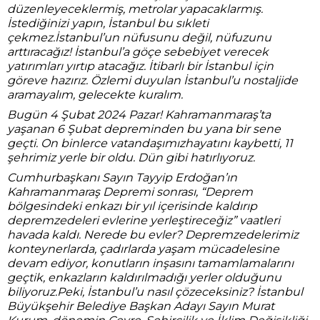
düzenleyeceklermiş, metrolar yapacaklarmış.
İstediğinizi yapın, İstanbul bu sıkleti
çekmez.İstanbul’un nüfusunu değil, nüfuzunu
arttıracağız! İstanbul’a göçe sebebiyet verecek
yatırımları yırtıp atacağız. İtibarlı bir İstanbul için
göreve hazırız. Özlemi duyulan İstanbul’u nostaljide
aramayalım, gelecekte kuralım.
Bugün 4 Şubat 2024 Pazar! Kahramanmaraş’ta
yaşanan 6 Şubat depreminden bu yana bir sene
geçti. On binlerce vatandaşımızhayatını kaybetti, 11
şehrimiz yerle bir oldu. Dün gibi hatırlıyoruz.
Cumhurbaşkanı Sayın Tayyip Erdoğan’ın
Kahramanmaraş Depremi sonrası, “Deprem
bölgesindeki enkazı bir yıl içerisinde kaldırıp
depremzedeleri evlerine yerleştireceğiz” vaatleri
havada kaldı. Nerede bu evler? Depremzedelerimiz
konteynerlarda, çadırlarda yaşam mücadelesine
devam ediyor, konutların inşasını tamamlamalarını
geçtik, enkazların kaldırılmadığı yerler olduğunu
biliyoruz.Peki, İstanbul’u nasıl çözeceksiniz? İstanbul
Büyükşehir Belediye Başkan Adayı Sayın Murat