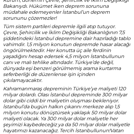
Kurum, dönemin Çevre, Şehircilik ve İklim Değişikliği
Bakanıydı. Hükümet iken deprem sorununa
müdahale edemeyenler İstanbul’un deprem
sorununu çözemezler!
Tüm sistem partileri depremle ilgili atıp tutuyor.
Çevre, Şehircilik ve İklim Değişikliği Bakanlığının 7,5
şiddetindeki İstanbul depremine dair hazırladığı tablo
vahimdir. 1,5 milyon konutun depremde hasar alacağı
öngörülmektedir. Her konutta üç aile ferdinin
yaşadığını hesap edersek 4,5 milyon İstanbullunun
canı ve malı tehlike altındadır. Türkiye’de değil,
dünyada eşi benzeri görülmemiş arama kurtarma
seferberliği de düzenlense işin içinden
çıkılamayacaktır.
Kahramanmaraş depreminin Türkiye’ye maliyeti 120
milyar dolardı. Olası İstanbul depreminde 300 milyar
dolar gibi ciddi bir maliyetin oluşması bekleniyor.
İstanbul’da bugün halkın çıkarını merkeze alıp 1,5
milyon konutu dönüştürsek yaklaşık 50 milyar dolar
maliyeti olacak. Ya 300 milyar dolar maliyetle her
şeyimizi kaybedeceğiz ya da 50 milyar dolar maliyetle
hayatımızı kazanacağız. Tercih İstanbullunun!Vatan