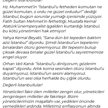
Değerli İstanbullular!
Hz. Muhammet’in “İstanbul’u fetheden komutan ne
güzel komutan, o ordu ne güzel ordudur!” dediği
İstanbul, bugün sorunlar yumağı içerisinde yüzüyor.
Fatih Sultan Mehmet’in fethettiği, Mustafa Kemal
Atatürk’ünemperyalist işgalden kurtardığı İstanbul,
bu kötü yönetimleri hak etmiyor!
Yahya Kemal Beyatlı, “Sana dün bir tepeden baktım
aziz İstanbul” diyordu. Şimdi İstanbul’un tepelerini
binalardan ötürü göremiyoruz. Bir tepesini bulup
çıksak devasa binalar güzel İstanbul’u seyretmemize
engel oluyor.
Orhan Veli Kanık “İstanbul’u dinliyorum, gözlerim
kapalı” diyordu. Artık korna sesinden ötürü İstanbul’u
duyamıyoruz, İstanbul’un sesini alamıyoruz.
İstanbul’un sesi olsa herhalde bu çığlık olurdu.
Değerli İstanbullular!
Yöneticileri fakir ölen milletler zengin olur, yöneticileri
zenginleşen milletler de fakirleşir. Bizim
yöneticilerimizin maşallahı var, yedikleri önünde
yemedikleri ardında. Milletimiz enflasyonun altında