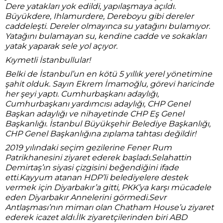
Dere yatakları yok edildi, yapılaşmaya açıldı.
Büyükdere, Ihlamurdere, Dereboyu gibi dereler
caddeleşti. Dereler olmayınca su yatağını bulamıyor.
Yatağını bulamayan su, kendine cadde ve sokakları
yatak yaparak sele yol açıyor.
Kıymetli İstanbullular!
Belki de İstanbul’un en kötü 5 yıllık yerel yönetimine
şahit olduk. Sayın Ekrem İmamoğlu, görevi haricinde
her şeyi yaptı. Cumhurbaşkanı adaylığı,
Cumhurbaşkanı yardımcısı adaylığı, CHP Genel
Başkan adaylığı ve nihayetinde CHP Eş Genel
Başkanlığı. İstanbul Büyükşehir Belediye Başkanlığı,
CHP Genel Başkanlığına zıplama tahtası değildir!
2019 yılındaki seçim gezilerine Fener Rum
Patrikhanesini ziyaret ederek başladı.Selahattin
Demirtaş’ın siyasi çizgisini beğendiğini ifade
etti.Kayyum atanan HDP’li belediyelere destek
vermek için Diyarbakır’a gitti, PKK’ya karşı mücadele
eden Diyarbakır Annelerini görmedi.Sevr
Antlaşması’nın mimarı olan Chatham House’u ziyaret
ederek icazet aldı.İlk ziyaretçilerinden biri ABD