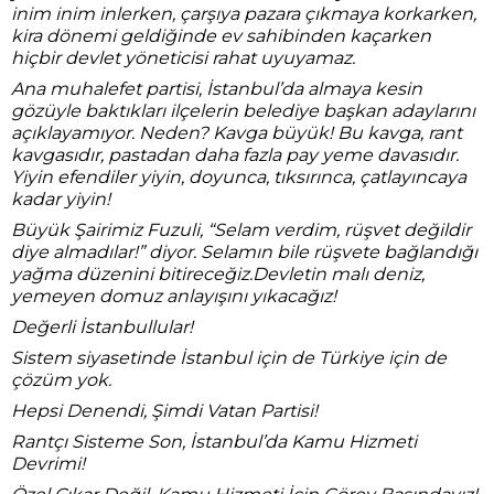
inim inim inlerken, çarşıya pazara çıkmaya korkarken,
kira dönemi geldiğinde ev sahibinden kaçarken
hiçbir devlet yöneticisi rahat uyuyamaz.
Ana muhalefet partisi, İstanbul’da almaya kesin
gözüyle baktıkları ilçelerin belediye başkan adaylarını
açıklayamıyor. Neden? Kavga büyük! Bu kavga, rant
kavgasıdır, pastadan daha fazla pay yeme davasıdır.
Yiyin efendiler yiyin, doyunca, tıksırınca, çatlayıncaya
kadar yiyin!
Büyük Şairimiz Fuzuli, “Selam verdim, rüşvet değildir
diye almadılar!” diyor. Selamın bile rüşvete bağlandığı
yağma düzenini bitireceğiz.Devletin malı deniz,
yemeyen domuz anlayışını yıkacağız!
Değerli İstanbullular!
Sistem siyasetinde İstanbul için de Türkiye için de
çözüm yok.
Hepsi Denendi, Şimdi Vatan Partisi!
Rantçı Sisteme Son, İstanbul’da Kamu Hizmeti
Devrimi!