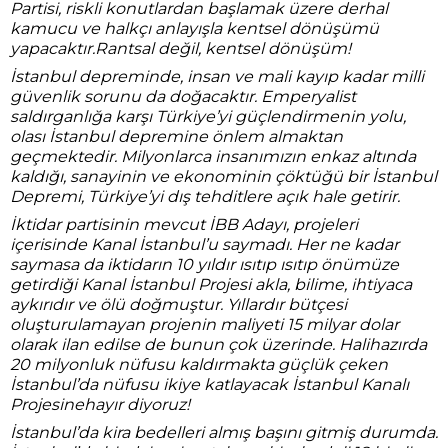
Partisi, riskli konutlardan başlamak üzere derhal
kamucu ve halkçı anlayışla kentsel dönüşümü
yapacaktır.Rantsal değil, kentsel dönüşüm!
İstanbul depreminde, insan ve mali kayıp kadar milli
güvenlik sorunu da doğacaktır. Emperyalist
saldırganlığa karşı Türkiye’yi güçlendirmenin yolu,
olası İstanbul depremine önlem almaktan
geçmektedir. Milyonlarca insanımızın enkaz altında
kaldığı, sanayinin ve ekonominin çöktüğü bir İstanbul
Depremi, Türkiye’yi dış tehditlere açık hale getirir.
İktidar partisinin mevcut İBB Adayı, projeleri
içerisinde Kanal İstanbul’u saymadı. Her ne kadar
saymasa da iktidarın 10 yıldır ısıtıp ısıtıp önümüze
getirdiği Kanal İstanbul Projesi akla, bilime, ihtiyaca
aykırıdır ve ölü doğmuştur. Yıllardır bütçesi
oluşturulamayan projenin maliyeti 15 milyar dolar
olarak ilan edilse de bunun çok üzerinde. Halihazırda
20 milyonluk nüfusu kaldırmakta güçlük çeken
İstanbul’da nüfusu ikiye katlayacak İstanbul Kanalı
Projesinehayır diyoruz!
İstanbul’da kira bedelleri almış başını gitmiş durumda.