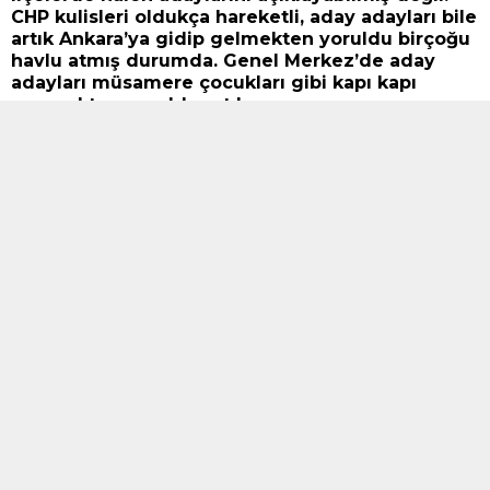
CHP kulisleri oldukça hareketli, aday adayları bile
artık Ankara’ya gidip gelmekten yoruldu birçoğu
havlu atmış durumda. Genel Merkez’de aday
adayları müsamere çocukları gibi kapı kapı
gezmekten yoruldu artık.
Genel Merkez, bu durumda da diğer il ve ilçelerde
durum farklı mı ki? Oralarda da meclis üyelikleri için
kıyasıya bir mücadele var.
Her türden iddialar havada uçuşuyor, aday borsaları
kurulduğu iddia ediliyor.
Kesin aday listelerinden sonra çok sayıda istifaların
geleceği şimdiden konuşuluyor, küskünler
harekete geçmeye hazır durumda.
Aday belirleme sürecinde; liyakat ve geçmiş dönem
başarı hikâyeleri yerine ahbap çavuş ilişkileri
gündemde.
CHP’de geçmişten beri süregelen Belediye-
Kurultay ilişkileri gündemde. Çünkü Genel Merkez
Belediye Başkanı’nı seçiyor. Belediye Başkanı da
belediye olanakları ile delegeleri belirliyor.