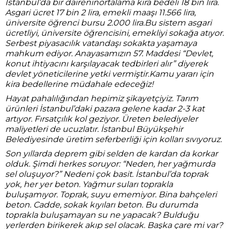
İstanbul’da bir daireninortalama kira bedeli 18 bin lira.
Asgari ücret 17 bin 2 lira, emekli maaşı 11.566 lira,
üniversite öğrenci bursu 2.000 lira.Bu sistem asgari
ücretliyi, üniversite öğrencisini, emekliyi sokağa atıyor.
Serbest piyasacılık vatandaşı sokakta yaşamaya
mahkum ediyor. Anayasamızın 57. Maddesi “Devlet,
konut ihtiyacını karşılayacak tedbirleri alır” diyerek
devlet yöneticilerine yetki vermiştir.Kamu yararı için
kira bedellerine müdahale edeceğiz!
Hayat pahalılığından hepimiz şikayetçiyiz. Tarım
ürünleri İstanbul’daki pazara gelene kadar 2-3 kat
artıyor. Fırsatçılık kol geziyor. Üreten belediyeler
maliyetleri de ucuzlatır. İstanbul Büyükşehir
Belediyesinde üretim seferberliği için kolları sıvıyoruz.
Son yıllarda deprem gibi selden de kardan da korkar
olduk. Şimdi herkes soruyor: “Neden, her yağmurda
sel oluşuyor?” Nedeni çok basit. İstanbul’da toprak
yok, her yer beton. Yağmur suları toprakla
buluşamıyor. Toprak, suyu ememiyor. Bina bahçeleri
beton. Cadde, sokak kıyıları beton. Bu durumda
toprakla buluşamayan su ne yapacak? Bulduğu
yerlerden birikerek akıp sel olacak. Başka çare mi var?