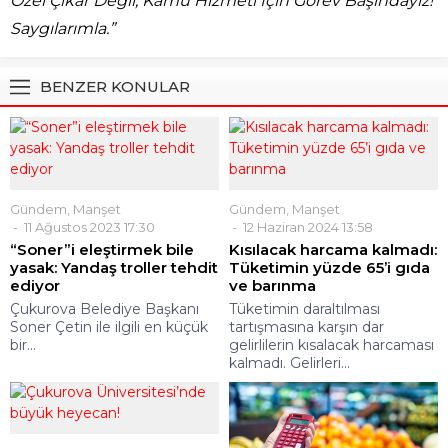
Özel Çıkar Değil, Kamu Hizmeti İçin Görev Başındayız!
Saygılarımla.”
BENZER KONULAR
Gündem
,
Manşet
Gündem
,
Manşet
11 Ağustos 2023 17:30
12 Haziran 2024 13:58
“Soner”i eleştirmek bile
Kısılacak harcama kalmadı:
yasak: Yandaş troller tehdit
Tüketimin yüzde 65’i gıda
ediyor
ve barınma
Çukurova Belediye Başkanı
Tüketimin daraltılması
Soner Çetin ile ilgili en küçük
tartışmasına karşın dar
bir...
gelirlilerin kısalacak harcaması
kalmadı. Gelirleri...