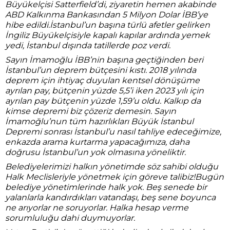
Büyükelçisi Satterfield’di, ziyaretin hemen akabinde
ABD Kalkınma Bankasından 5 Milyon Dolar İBB’ye
hibe edildi.İstanbul’un başına türlü afetler gelirken
İngiliz Büyükelçisiyle kapalı kapılar ardında yemek
yedi, İstanbul dışında tatillerde poz verdi.
Sayın İmamoğlu İBB’nin başına geçtiğinden beri
İstanbul’un deprem bütçesini kıstı. 2018 yılında
deprem için ihtiyaç duyulan kentsel dönüşüme
ayrılan pay, bütçenin yüzde 5,5’i iken 2023 yılı için
ayrılan pay bütçenin yüzde 1,59’u oldu. Kalkıp da
kimse depremi biz çözeriz demesin. Sayın
İmamoğlu’nun tüm hazırlıkları Büyük İstanbul
Depremi sonrası İstanbul’u nasıl tahliye edeceğimize,
enkazda arama kurtarma yapacağımıza, daha
doğrusu İstanbul’un yok olmasına yöneliktir.
Belediyelerimizi halkın yönetimde söz sahibi olduğu
Halk Meclisleriyle yönetmek için göreve talibiz!Bugün
belediye yönetimlerinde halk yok. Beş senede bir
yalanlarla kandırdıkları vatandaşı, beş sene boyunca
ne arıyorlar ne soruyorlar. Halka hesap verme
sorumluluğu dahi duymuyorlar.