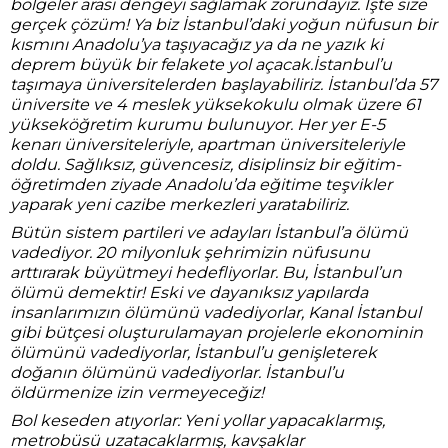
bölgeler arası dengeyi sağlamak zorundayız. İşte size
gerçek çözüm! Ya biz İstanbul’daki yoğun nüfusun bir
kısmını Anadolu’ya taşıyacağız ya da ne yazık ki
deprem büyük bir felakete yol açacak.İstanbul’u
taşımaya üniversitelerden başlayabiliriz. İstanbul’da 57
üniversite ve 4 meslek yüksekokulu olmak üzere 61
yükseköğretim kurumu bulunuyor. Her yer E-5
kenarı üniversiteleriyle, apartman üniversiteleriyle
doldu. Sağlıksız, güvencesiz, disiplinsiz bir eğitim-
öğretimden ziyade Anadolu’da eğitime teşvikler
yaparak yeni cazibe merkezleri yaratabiliriz.
Bütün sistem partileri ve adayları İstanbul’a ölümü
vadediyor. 20 milyonluk şehrimizin nüfusunu
arttırarak büyütmeyi hedefliyorlar. Bu, İstanbul’un
ölümü demektir! Eski ve dayanıksız yapılarda
insanlarımızın ölümünü vadediyorlar, Kanal İstanbul
gibi bütçesi oluşturulamayan projelerle ekonominin
ölümünü vadediyorlar, İstanbul’u genişleterek
doğanın ölümünü vadediyorlar. İstanbul’u
öldürmenize izin vermeyeceğiz!
Bol keseden atıyorlar: Yeni yollar yapacaklarmış,
metrobüsü uzatacaklarmış, kavşaklar