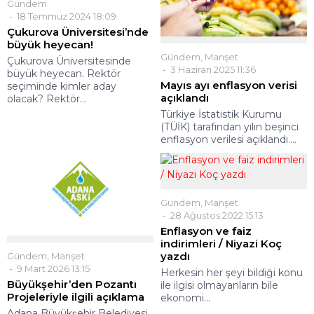
Gündem
18 Temmuz 2024 18:09
Çukurova Üniversitesi’nde
büyük heyecan!
Gündem
,
Manşet
Çukurova Üniversitesinde
3 Haziran 2025 11:36
büyük heyecan. Rektör
Mayıs ayı enflasyon verisi
seçiminde kimler aday
açıklandı
olacak? Rektör...
Türkiye İstatistik Kurumu
(TÜİK) tarafından yılın beşinci
enflasyon verilesi açıklandı....
Gündem
,
Manşet
28 Ağustos 2022 15:13
Enflasyon ve faiz
indirimleri / Niyazi Koç
yazdı
Gündem
,
Manşet
9 Mart 2026 13:15
Herkesin her şeyi bildiği konu
Büyükşehir’den Pozantı
ile ilgisi olmayanların bile
Projeleriyle ilgili açıklama
ekonomi...
Adana Büyükşehir Belediyesi,