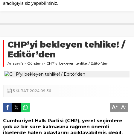
aracılığıyla siz yapabilirsiniz.
CHP’yi bekleyen tehlike! /
Editör’den
Anasayfa
»
Gündem
»
CHP’yi bekleyen tehlike! / Editör’den
5 ŞUBAT 2024 09:36
A
+
A
-
Cumhuriyet Halk Partisi (CHP), yerel seçimlere
çok az bir süre kalmasına rağmen önemli
ilçelerde halen adaylarını açıklayabilmiş değil.