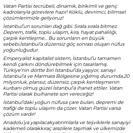
Vatan Partisi tecrübeli, dinamik, birikimli ve genç
kadrolarıyla görevlere hazır! Köklü, devrimci, bilimsel
çözümlerimizle geliyoruz!
İstanbul’un sorunları dağ gibi. Sırala sırala bitmez.
Deprem, trafik, toplu ulaşım, kira, hayat pahalılığı,
çarpık kentleşme… Bu sorunların en büyük
sebebi,İstanbul’a düzensiz göç sonrası oluşan nüfus
yoğunluğudur.
Emperyalist kapitalist sistem, İstanbul’u tamamen
kendi çarkını döndürebilmek için tasarlamış.
Türkiye’nin dörtte biri İstanbul’da yaşıyor, sanayi
İstanbul’a ve Marmara Bölgesine yığılmış durumda.20
milyonluk, plansız, düzensiz, çarpık kentleşmenin
kurbanı olmuş güzel İstanbul’a ihanet ettiler. Vatan
Partisi olarak buihanete son vereceğiz!
İstanbul’daki yoğun nüfusa çare bulan, depremi de
trafiği de toplu ulaşımı da çözer. Vatan Partisi varsa
çözüm vardır!
Anadolu’ya yapılacakyatırımlarla ve teşviklerle sanayiyi
kademeli olarakkıraç arazilere taşımak ve ülkemizde