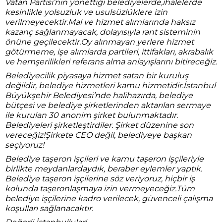
Vatan Partisi’nin yönettiği belediyelerde,ihalelerde
kesinlikle yolsuzluk ve usulsüzlüklere izin
verilmeyecektir.Mal ve hizmet alımlarında haksız
kazanç sağlanmayacak, dolayısıyla rant sisteminin
önüne geçilecektir.Oy alınmayan yerlere hizmet
götürmeme, işe alımlarda partileri, ittifakları, akrabalık
ve hemşerilikleri referans alma anlayışlarını bitireceğiz.
Belediyecilik piyasaya hizmet satan bir kuruluş
değildir, belediye hizmetleri kamu hizmetidir.İstanbul
Büyükşehir Belediyesi’nde halihazırda, belediye
bütçesi ve belediye şirketlerinden aktarılan sermaye
ile kurulan 30 anonim şirket bulunmaktadır.
Belediyeleri şirketleştirdiler. Şirket düzenine son
vereceğiz!Şirkete CEO değil, belediyeye başkan
seçiyoruz!
Belediye taşeron işçileri ve kamu taşeron işçileriyle
birlikte meydanlardaydık, beraber eylemler yaptık.
Belediye taşeron işçilerine söz veriyoruz, hiçbir iş
kolunda taşeronlaşmaya izin vermeyeceğiz.Tüm
belediye işçilerine kadro verilecek, güvenceli çalışma
koşulları sağlanacaktır.