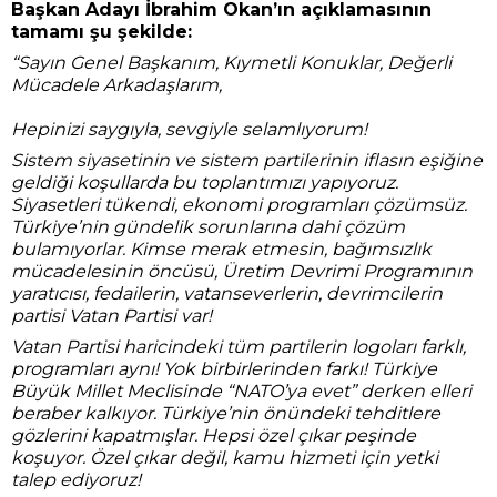
Başkan Adayı İbrahim Okan’ın açıklamasının
tamamı şu şekilde:
“Sayın Genel Başkanım, Kıymetli Konuklar, Değerli
Mücadele Arkadaşlarım,
Hepinizi saygıyla, sevgiyle selamlıyorum!
Sistem siyasetinin ve sistem partilerinin iflasın eşiğine
geldiği koşullarda bu toplantımızı yapıyoruz.
Siyasetleri tükendi, ekonomi programları çözümsüz.
Türkiye’nin gündelik sorunlarına dahi çözüm
bulamıyorlar. Kimse merak etmesin, bağımsızlık
mücadelesinin öncüsü, Üretim Devrimi Programının
yaratıcısı, fedailerin, vatanseverlerin, devrimcilerin
partisi Vatan Partisi var!
Vatan Partisi haricindeki tüm partilerin logoları farklı,
programları aynı! Yok birbirlerinden farkı! Türkiye
Büyük Millet Meclisinde “NATO’ya evet” derken elleri
beraber kalkıyor. Türkiye’nin önündeki tehditlere
gözlerini kapatmışlar. Hepsi özel çıkar peşinde
koşuyor. Özel çıkar değil, kamu hizmeti için yetki
talep ediyoruz!