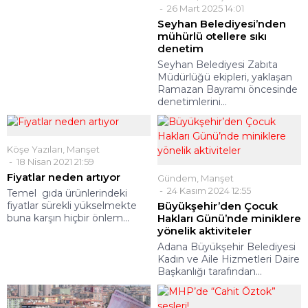
26 Mart 2025 14:01
Seyhan Belediyesi’nden
mühürlü otellere sıkı
denetim
Seyhan Belediyesi Zabıta
Müdürlüğü ekipleri, yaklaşan
Ramazan Bayramı öncesinde
denetimlerini...
Köşe Yazıları
,
Manşet
18 Nisan 2021 21:59
Fiyatlar neden artıyor
Gündem
,
Manşet
24 Kasım 2024 12:55
Temel gıda ürünlerindeki
fiyatlar sürekli yükselmekte
Büyükşehir’den Çocuk
buna karşın hiçbir önlem...
Hakları Günü’nde miniklere
yönelik aktiviteler
Adana Büyükşehir Belediyesi
Kadın ve Aile Hizmetleri Daire
Başkanlığı tarafından...