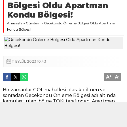
Bölgesi Oldu Apartman
Kondu Bölgesi!
Anasayfa
»
Gündem
»
Gecekondu Önleme Bölgesi Oldu Apartman
Kondu Bölgesi!
11 EYLÜL 2023 10:43
A
+
A
-
Bir zamanlar GÖL mahallesi olarak bilinen ve
sonradan Gecekondu Önleme Bölgesi adı altında
kamulaştırılan bölge TOKİ tarafından Apartman
kondu bölgesine dönüştürüldü.
Menderes bulvarını hemen üst kısmında yer alan
genişce bir arazi
önce Gecekondu önleme
bölgesi
olarak kamulaştırılıp TOKİ ‘ye teslim edildi.