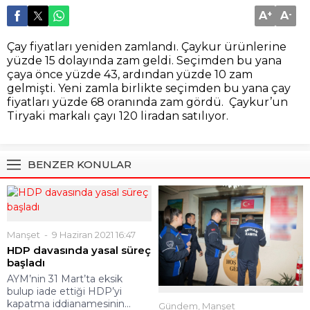
A
+
A
-
Çay fiyatları yeniden zamlandı. Çaykur ürünlerine
yüzde 15 dolayında zam geldi. Seçimden bu yana
çaya önce yüzde 43, ardından yüzde 10 zam
gelmişti. Yeni zamla birlikte seçimden bu yana çay
fiyatları yüzde 68 oranında zam gördü. Çaykur’un
Tiryaki markalı çayı 120 liradan satılıyor.
BENZER KONULAR
Manşet
9 Haziran 2021 16:47
HDP davasında yasal süreç
başladı
AYM’nin 31 Mart’ta eksik
bulup iade ettiği HDP’yi
kapatma iddianamesinin...
Gündem
,
Manşet