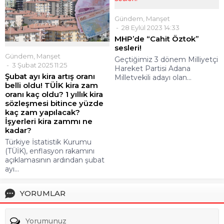
Gündem
,
Manşet
28 Eylül 2023 14:33
MHP’de “Cahit Öztok”
sesleri!
Gündem
,
Manşet
Geçtiğimiz 3 dönem Milliyetçi
3 Şubat 2025 11:25
Hareket Partisi Adana
Şubat ayı kira artış oranı
Milletvekili adayı olan...
belli oldu! TÜİK kira zam
oranı kaç oldu? 1 yıllık kira
sözleşmesi bitince yüzde
kaç zam yapılacak?
İşyerleri kira zammı ne
kadar?
Türkiye İstatistik Kurumu
(TÜİK), enflasyon rakamını
açıklamasının ardından şubat
ayı...
YORUMLAR