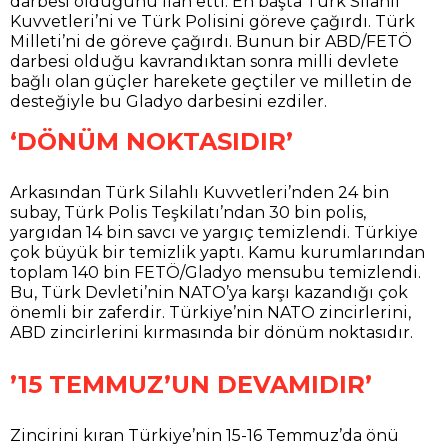
darbesi olduğunu ilan etti. En başta Türk Silahlı
Kuvvetleri’ni ve Türk Polisini göreve çağırdı. Türk
Milleti’ni de göreve çağırdı. Bunun bir ABD/FETÖ
darbesi olduğu kavrandıktan sonra milli devlete
bağlı olan güçler harekete geçtiler ve milletin de
desteğiyle bu Gladyo darbesini ezdiler.
‘DÖNÜM NOKTASIDIR’
Arkasından Türk Silahlı Kuvvetleri’nden 24 bin
subay, Türk Polis Teşkilatı’ndan 30 bin polis,
yargıdan 14 bin savcı ve yargıç temizlendi. Türkiye
çok büyük bir temizlik yaptı. Kamu kurumlarından
toplam 140 bin FETÖ/Gladyo mensubu temizlendi.
Bu, Türk Devleti’nin NATO’ya karşı kazandığı çok
önemli bir zaferdir. Türkiye’nin NATO zincirlerini,
ABD zincirlerini kırmasında bir dönüm noktasıdır.
’15 TEMMUZ’UN DEVAMIDIR’
Zincirini kıran Türkiye’nin 15-16 Temmuz’da önü