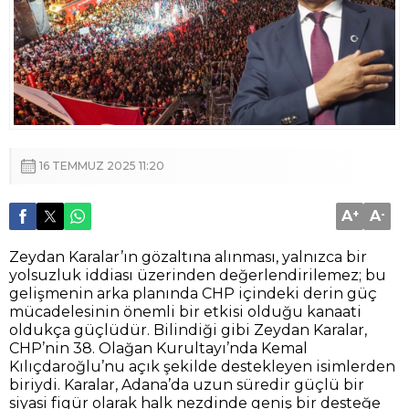
16 TEMMUZ 2025 11:20
A
+
A
-
Zeydan Karalar’ın gözaltına alınması, yalnızca bir
yolsuzluk iddiası üzerinden değerlendirilemez; bu
gelişmenin arka planında CHP içindeki derin güç
mücadelesinin önemli bir etkisi olduğu kanaati
oldukça güçlüdür. Bilindiği gibi Zeydan Karalar,
CHP’nin 38. Olağan Kurultayı’nda Kemal
Kılıçdaroğlu’nu açık şekilde destekleyen isimlerden
biriydi. Karalar, Adana’da uzun süredir güçlü bir
siyasi figür olarak halk nezdinde geniş bir desteğe