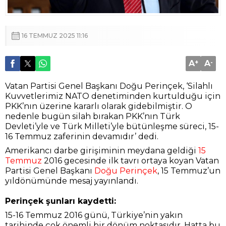
16 TEMMUZ 2025 11:16
A
+
A
-
Vatan Partisi Genel Başkanı Doğu Perinçek, ‘Silahlı
Kuvvetlerimiz NATO denetiminden kurtulduğu için
PKK’nın üzerine kararlı olarak gidebilmiştir. O
nedenle bugün silah bırakan PKK’nın Türk
Devleti’yle ve Türk Milleti’yle bütünleşme süreci, 15-
16 Temmuz zaferinin devamıdır’ dedi.
Amerikancı darbe girişiminin meydana geldiği
15
Temmuz
2016 gecesinde ilk tavrı ortaya koyan Vatan
Partisi Genel Başkanı
Doğu Perinçek
, 15 Temmuz’un
yıldönümünde mesaj yayınlandı.
Perinçek şunları kaydetti:
15-16 Temmuz 2016 günü, Türkiye’nin yakın
tarihinde çok önemli bir dönüm noktasıdır. Hatta bu