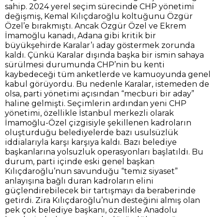
sahip. 2024 yerel seçim sürecinde CHP yönetimi
değişmiş, Kemal Kılıçdaroğlu koltuğunu Özgür
Özel’e bırakmıştı. Ancak Özgür Özel ve Ekrem
İmamoğlu kanadı, Adana gibi kritik bir
büyükşehirde Karalar’ı aday göstermek zorunda
kaldı. Çünkü Karalar dışında başka bir ismin sahaya
sürülmesi durumunda CHP’nin bu kenti
kaybedeceği tüm anketlerde ve kamuoyunda genel
kabul görüyordu. Bu nedenle Karalar, istemeden de
olsa, parti yönetimi açısından “mecburi bir aday”
haline gelmişti. Seçimlerin ardından yeni CHP
yönetimi, özellikle İstanbul merkezli olarak
İmamoğlu-Özel çizgisiyle şekillenen kadroların
oluşturduğu belediyelerde bazı usulsüzlük
iddialarıyla karşı karşıya kaldı. Bazı belediye
başkanlarına yolsuzluk operasyonları başlatıldı. Bu
durum, parti içinde eski genel başkan
Kılıçdaroğlu’nun savunduğu “temiz siyaset”
anlayışına bağlı duran kadroların elini
güçlendirebilecek bir tartışmayı da beraberinde
getirdi. Zira Kılıçdaroğlu’nun desteğini almış olan
pek çok belediye başkanı, özellikle Anadolu