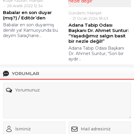
Köşe Yazıları
,
Manşet
26 Aralık 2022 12:34
Babalar en son duyar
Gündem
,
Manşet
(mış?) / Editör’den
21 Ocak 2024 18:43
Babalar en son duyarmış
Adana Tabip Odası
denilir ya! Kamuoyunda bu
Başkanı Dr. Ahmet Suntur:
deyim Saraçhane...
“Yaşadığımız salgın basit
bir nezle değil!”
Adana Tabip Odası Başkanı
Dr. Ahmet Suntur, “Son bir
aydır...
YORUMLAR