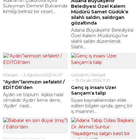
Adana’nın Çukurova ilçesi
Adana Büyükşehir
Süleyman Demirel Bulvarında
Belediyesi Özel Kalem
kimliği belirsiz bir ceset...
Müdürü Samet Güdük’e
silahlı saldırı, saldırgan
gözaltında
Adana Büyükşehir Belediyesi
Özel Kalem Müdürlüğü’ne
silahlı saldırı düzenlendi.
Silahlı...
Manşet
3 Ağustos 2021 14:07
Gündem
,
Manşet
19 Ocak 2024 11:10
“Aydın”larımızın sefaleti! /
EDİTÖR’den
Genç iş insanı Uzer
Sarıçam’a talip
Aydın ve toplum ilişkisi nasıl
olmalıdır.’Aydın’ kime denir,
Siyasi kaynaklarından elde
‘Aydın’ nasıl...
edilen bilgiler ışında, genç bir
iş insanının...