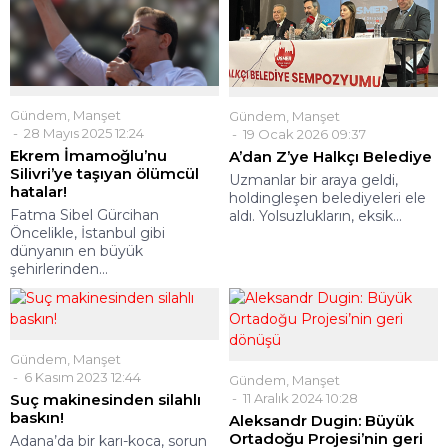
Gündem
,
Manşet
Gündem
,
Manşet
28 Mayıs 2025 12:24
19 Ocak 2026 09:37
Ekrem İmamoğlu’nu
A’dan Z’ye Halkçı Belediye
Silivri’ye taşıyan ölümcül
Uzmanlar bir araya geldi,
hatalar!
holdingleşen belediyeleri ele
Fatma Sibel Gürcihan
aldı. Yolsuzlukların, eksik...
Öncelikle, İstanbul gibi
dünyanın en büyük
şehirlerinden...
Gündem
,
Manşet
6 Kasım 2023 12:44
Gündem
,
Manşet
Suç makinesinden silahlı
11 Aralık 2024 10:28
baskın!
Aleksandr Dugin: Büyük
Ortadoğu Projesi’nin geri
Adana’da bir karı-koca, sorun