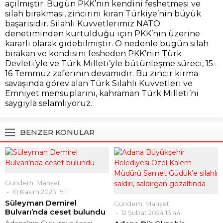
açılmıştır. Bugün PKK’nın kendini feshetmesi ve
silah bırakması, zincirini kıran Türkiye’nin büyük
başarısıdır. Silahlı Kuvvetlerimiz NATO
denetiminden kurtulduğu için PKK’nın üzerine
kararlı olarak gidebilmiştir. O nedenle bugün silah
bırakan ve kendisini fesheden PKK’nın Türk
Devleti’yle ve Türk Milleti’yle bütünleşme süreci, 15-
16 Temmuz zaferinin devamıdır. Bu zincir kırma
savaşında görev alan Türk Silahlı Kuvvetleri ve
Emniyet mensuplarını, kahraman Türk Milleti’ni
saygıyla selamlıyoruz.
BENZER KONULAR
Gündem
,
Manşet
10 Kasım 2023 15:11
Süleyman Demirel
Gündem
,
Manşet
Bulvarı’nda ceset bulundu
12 Şubat 2024 13:44