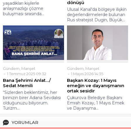
dönüşü
yaşadıkları kişilerle
anlaşmazlığı çözme
Ulusal Kanal'da bölgeye ilişkin
buluşması sırasında...
değerlendirmelerde bulunan
Rus stratejist Dugin, Büyük...
Gündem
,
Manşet
Gündem
,
Manşet
1 Mayıs 2026 14:35
1 Temmuz 2025 09:32
Başkan Kozay: 1 Mayıs
Bana Şehrimi Anlat…/
emeğin ve dayanışmanın
Sedat Memili
ortak sesidir
“Sizlerden beklentimiz, her
Çukurova Belediye Başkanı
birinizin birer Adana Sevdalısı
Emrah Kozay, 1 Mayıs Emek
olduğunuzu biliyorum.
ve Dayanışma...
Turizm...
YORUMLAR