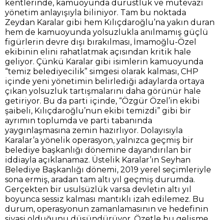
kentlerinde, kamuoyunda dürüstlük ve mütevazı
yönetim anlayışıyla biliniyor. Tam bu noktada
Zeydan Karalar gibi hem Kılıçdaroğlu’na yakın duran
hem de kamuoyunda yolsuzlukla anılmamış güçlü
figürlerin devre dışı bırakılması, İmamoğlu-Özel
ekibinin elini rahatlatmak açısından kritik hale
geliyor. Çünkü Karalar gibi isimlerin kamuoyunda
“temiz belediyecilik” simgesi olarak kalması, CHP
içinde yeni yönetimin belirlediği adaylarda ortaya
çıkan yolsuzluk tartışmalarını daha görünür hale
getiriyor. Bu da parti içinde, “Özgür Özel’in ekibi
şaibeli, Kılıçdaroğlu’nun ekibi temizdi” gibi bir
ayrımın toplumda ve parti tabanında
yaygınlaşmasına zemin hazırlıyor. Dolayısıyla
Karalar’a yönelik operasyon, yalnızca geçmiş bir
belediye başkanlığı dönemine dayandırılan bir
iddiayla açıklanamaz. Üstelik Karalar’ın Seyhan
Belediye Başkanlığı dönemi, 2019 yerel seçimleriyle
sona ermiş, aradan tam altı yıl geçmiş durumda.
Gerçekten bir usulsüzlük varsa devletin altı yıl
boyunca sessiz kalması mantıklı izah edilemez. Bu
durum, operasyonun zamanlamasının ve hedefinin
siyasi olduğunu düşündürüyor. Özetle bu gelişme,