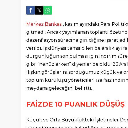
Merkez Bankası
, kasım ayındaki Para Politi
gitmedi. Ancak yayımlanan toplantı özetind
dezenflasyon sürecine girildiğine işaret edil
verildi. İş dünyası temsilcileri de aralık ayı fa
durgunluğun son bulması için indirim sürec
gibi, “henüz erken” diyenler de oldu. 26 Ara
ilişkin görüşlerini sorduğumuz küçük ve ort
toplum kuruluşu yöneticileri ise faiz indir
meydana geleceğini belirtti.
FAİZDE 10 PUANLIK DÜŞÜŞ
Küçük ve Orta Büyüklükteki İşletmeler De
faiz indiriminde geç kalındığını vurgulayara