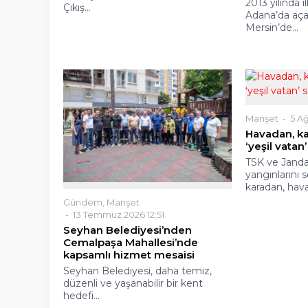
2013 yılında 
Çıkış...
Adana’da aç
Mersin’de...
Manşet
5 Ağ
Havadan, k
‘yeşil vatan’
TSK ve Jand
yangınlarını
karadan, hava
Gündem
,
Manşet
13 Temmuz 2026 12:51
Seyhan Belediyesi’nden
Cemalpaşa Mahallesi’nde
kapsamlı hizmet mesaisi
Seyhan Belediyesi, daha temiz,
düzenli ve yaşanabilir bir kent
hedefi...