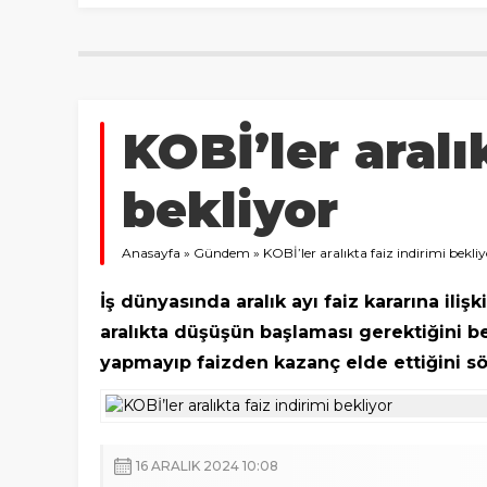
KOBİ’ler aralı
bekliyor
Anasayfa
»
Gündem
»
KOBİ’ler aralıkta faiz indirimi bekli
İş dünyasında aralık ayı faiz kararına ili
aralıkta düşüşün başlaması gerektiğini bel
yapmayıp faizden kazanç elde ettiğini sö
16 ARALIK 2024 10:08