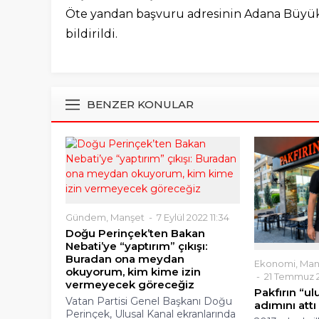
Öte yandan başvuru adresinin Adana Büyük
bildirildi.
BENZER KONULAR
Gündem
,
Manşet
7 Eylül 2022 11:34
Doğu Perinçek’ten Bakan
Nebati’ye “yaptırım” çıkışı:
Buradan ona meydan
Ekonomi
,
Man
okuyorum, kim kime izin
21 Temmuz 
vermeyecek göreceğiz
Pakfırın “u
Vatan Partisi Genel Başkanı Doğu
adımını attı
Perinçek, Ulusal Kanal ekranlarında