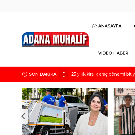
ANASAYFA
VİDEO HABER
SON DAKİKA
25 yıllık kiralık araç dönemi bi
Sarıçam Demirspor’un genç yı
Taze incirde rekolte yüksek, he
CHP’li Fırat Yeni Parti’yle ilgi
verdiği bir parti”
Bir lahmacun yalnızca bir lahm