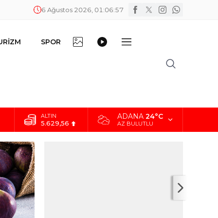
6 Ağustos 2026, 01:06:58
FOTO
VİDEO
URİZM
SPOR
DİĞER
GALERİ
GALERİ
ADANA
24°C
ALTIN
5.629,56
AZ BULUTLU
BİST
10.824,63
DOLAR
42,2340
EURO
48,8802