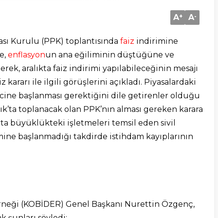
A
+
A
-
kası Kurulu (PPK) toplantısında
faiz
indirimine
e,
enflasyon
un ana eğiliminin düştüğüne ve
erek, aralıkta faiz indirimi yapılabileceğinin mesajı
iz kararı ile ilgili görüşlerini açıkladı. Piyasalardaki
ine başlanması gerektiğini dile getirenler olduğu
lık’ta toplanacak olan PPK’nın alması gereken karara
a büyüklükteki işletmeleri temsil eden sivil
imine başlanmadığı takdirde istihdam kayıplarının
rneği (KOBİDER) Genel Başkanı Nurettin Özgenç,
k şunları söyledi: