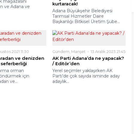
ilk mağazasını
kurtaracak!
an ve Adana ve
Adana Büyükşehir Belediyesi
Tarımsal Hizmetler Daire
Başkanlığı Bitkisel Üretim Şube...
ustos 2021 11:30
Gündem
,
Manşet
13 Aralık 2023 21:45
aradan ve denizden
AK Parti Adana’da ne yapacak?
 seferberliği
/ Editör’den
arma orman
Yerel seçimler yaklaşırken AK
 söndürmek için
Parti’de çok sayıda isminde aday
dan ve...
adaylık...