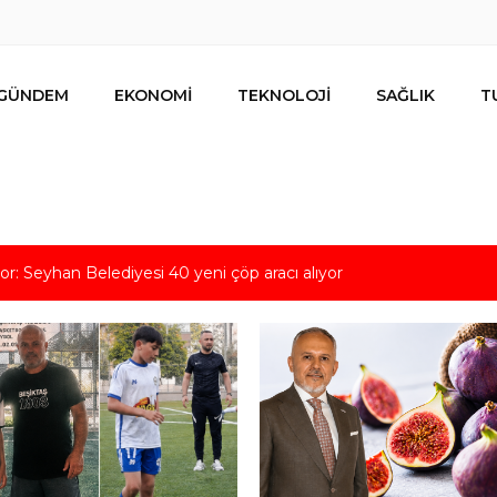
GÜNDEM
EKONOMİ
TEKNOLOJİ
SAĞLIK
T
tiyor: Seyhan Belediyesi 40 yeni çöp aracı alıyor
ldızı Adana Beşiktaş Kulübü’nde
def 100 milyon dolarlık ihracat!
li konuştu: “Ganimet üzerine kurulmuş, uluslararası güçlerin sufle
acun değildir