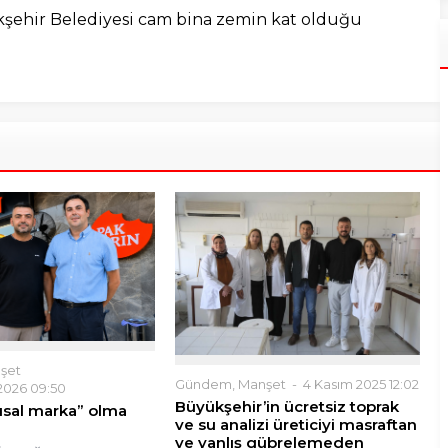
şehir Belediyesi cam bina zemin kat olduğu
şet
Gündem
,
Manşet
4 Kasım 2025 12:02
2026 09:50
Büyükşehir’in ücretsiz toprak
lusal marka” olma
ve su analizi üreticiyi masraftan
ve yanlış gübrelemeden