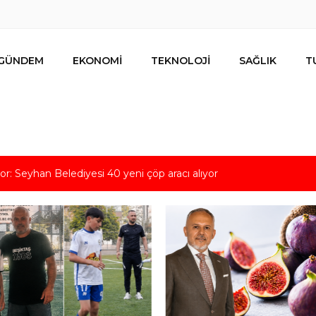
GÜNDEM
EKONOMİ
TEKNOLOJİ
SAĞLIK
T
tiyor: Seyhan Belediyesi 40 yeni çöp aracı alıyor
ldızı Adana Beşiktaş Kulübü’nde
def 100 milyon dolarlık ihracat!
li konuştu: “Ganimet üzerine kurulmuş, uluslararası güçlerin sufle
acun değildir