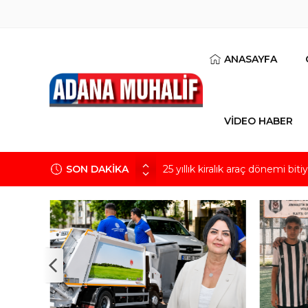
ANASAYFA
VİDEO HABER
SON DAKİKA
25 yıllık kiralık araç dönemi bi
Sarıçam Demirspor’un genç yı
Taze incirde rekolte yüksek, he
CHP’li Fırat Yeni Parti’yle ilgi
verdiği bir parti”
Bir lahmacun yalnızca bir lahm