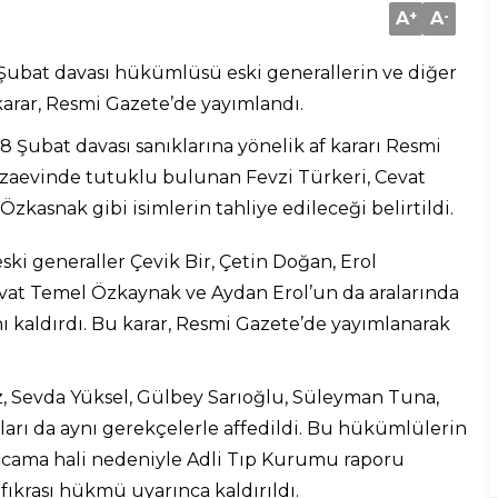
A
+
A
-
ubat davası hükümlüsü eski generallerin ve diğer
karar, Resmi Gazete’de yayımlandı.
Şubat davası sanıklarına yönelik af kararı Resmi
cezaevinde tutuklu bulunan Fevzi Türkeri, Cevat
Özkasnak gibi isimlerin tahliye edileceği belirtildi.
i generaller Çevik Bir, Çetin Doğan, Erol
evat Temel Özkaynak ve Aydan Erol’un da aralarında
kaldırdı. Bu karar, Resmi Gazete’de yayımlanarak
maz, Sevda Yüksel, Gülbey Sarıoğlu, Süleyman Tuna,
rı da aynı gerekçelerle affedildi. Bu hükümlülerin
e kocama hali nedeniyle Adli Tıp Kurumu raporu
fıkrası hükmü uyarınca kaldırıldı.