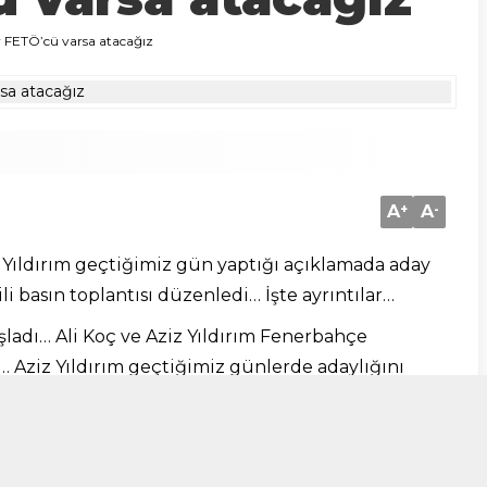
r FETÖ’cü varsa atacağız
A
+
A
-
Yıldırım geçtiğimiz gün yaptığı açıklamada aday
li basın toplantısı düzenledi… İşte ayrıntılar…
ladı… Ali Koç ve Aziz Yıldırım Fenerbahçe
k… Aziz Yıldırım geçtiğimiz günlerde adaylığını
düzenliyor…
u şekilde: