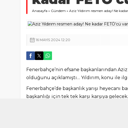
Anasayfa
»
Gündem
»
Aziz Yıldırım resmen aday! Ne kada
16 MAYIS 2024 12:20
Fenerbahçe’nin efsane başkanlarından Aziz 
olduğunu açıklamıştı… Yıldırım, konu ile ilgi
Fenerbahçe’de başkanlık yarışı heyecanı baş
başkanlığı için tek tek karşı karşıya gelece
açıklarken konu ile ilgili basın açıklaması 
Aziz Yıldırım’ın konuşmasının satır başları ş