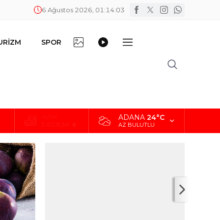
6 Ağustos 2026, 01:14:04
FOTO
VİDEO
URİZM
SPOR
DİĞER
GALERİ
GALERİ
ADANA
24°C
ALTIN
5.629,56
AZ BULUTLU
BİST
10.824,63
DOLAR
42,2340
EURO
48,8802