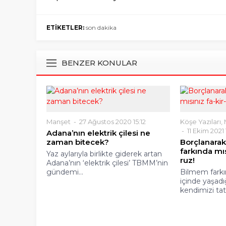
ETİKETLER:
son dakika
BENZER KONULAR
Manşet
27 Ağustos 2020 15:12
Köşe Yazıları
,
11 Ekim 2021
Adana’nın elektrik çilesi ne
zaman bitecek?
Borçlanarak
farkında mıs
Yaz aylarıyla birlikte giderek artan
ruz!
Adana’nın ‘elektrik çilesi’ TBMM’nin
gündemi...
Bilmem farkı
içinde yaşad
kendimizi tatl