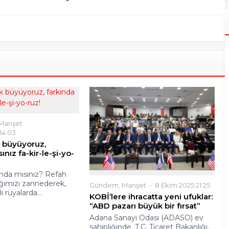
Manşet
 14:03
 büyüyoruz,
ınız fa-kir-le-şi-yo-
nda mısınız? Refah
ığımızı zannederek,
Gündem
,
Manşet
8 Ekim 2025 21:25
ı rüyalarda...
KOBİ’lere ihracatta yeni ufuklar:
“ABD pazarı büyük bir fırsat”
Adana Sanayi Odası (ADASO) ev
sahipliğinde, T.C. Ticaret Bakanlığı,