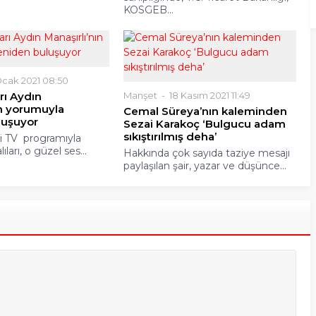
KOSGEB...
cak 2021 08:50
arı Aydın
Manşet
18 Kasım 2021 11:49
ın yorumuyla
Cemal Süreya’nın kaleminden
luşuyor
Sezai Karakoç ‘Bulgucu adam
sıkıştırılmış deha’
li TV programıyla
ıları, o güzel ses...
Hakkında çok sayıda taziye mesajı
paylaşılan şair, yazar ve düşünce...