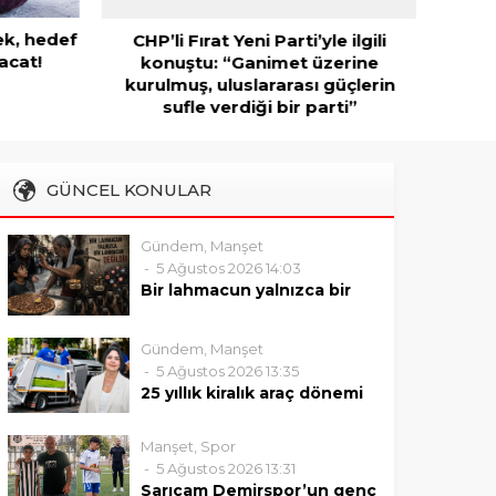
ek, hedef
CHP’li Fırat Yeni Parti’yle ilgili
acat!
konuştu: “Ganimet üzerine
kurulmuş, uluslararası güçlerin
sufle verdiği bir parti”
GÜNCEL KONULAR
Gündem
,
Manşet
5 Ağustos 2026 14:03
Bir lahmacun yalnızca bir
lahmacun değildir
Gözen Esmer Seyhan’ın
Gündem
,
Manşet
sıradan bir sokağında adeta bir
5 Ağustos 2026 13:35
kıyamet koptu. Genze dolan
25 yıllık kiralık araç dönemi
kavruk bir kokunun peşine
bitiyor: Seyhan Belediyesi
takılan bir çocuk hevesi ve o
40 yeni çöp aracı alıyor
Manşet
,
Spor
hevesin boynunu bükmemek
Seyhan Belediyesi, yaklaşık 25
5 Ağustos 2026 13:31
için cüzdanındaki bozuklukları
yıldır sürdürülen kiralık araçlarla
Sarıçam Demirspor’un genç
denkleştirmeye çalışan bir