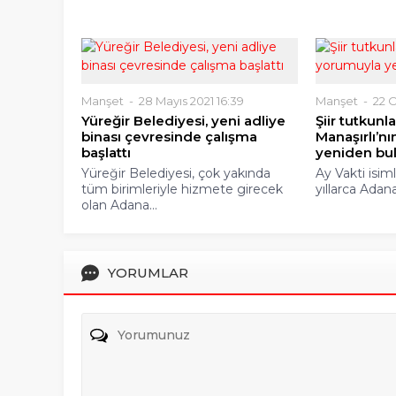
Manşet
28 Mayıs 2021 16:39
Manşet
22 O
Yüreğir Belediyesi, yeni adliye
Şiir tutkunl
binası çevresinde çalışma
Manaşırlı’n
başlattı
yeniden bu
Yüreğir Belediyesi, çok yakında
Ay Vakti isim
tüm birimleriyle hizmete girecek
yıllarca Adanal
olan Adana...
YORUMLAR