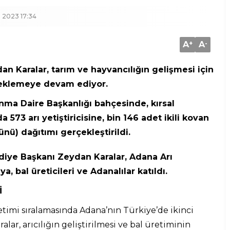
 2023 17:34
A
+
A
-
 Karalar, tarım ve hayvancılığın gelişmesi için
steklemeye devam ediyor.
nma Daire Başkanlığı bahçesinde, kırsal
573 arı yetiştiricisine, bin 146 adet ikili kovan
ünü) dağıtımı gerçekleştirildi.
diye Başkanı Zeydan Karalar,
Adana Arı
ya, bal üreticileri ve Adanalılar katıldı.
İ
timi sıralamasında Adana’nın Türkiye’de ikinci
ar, arıcılığın geliştirilmesi ve bal üretiminin