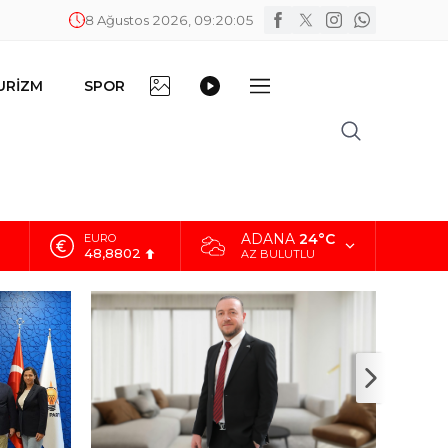
8 Ağustos 2026, 09:20:06
FOTO
VİDEO
URİZM
SPOR
DİĞER
GALERİ
GALERİ
ADANA
24°C
ALTIN
5.629,56
AZ BULUTLU
BİST
10.824,63
DOLAR
42,2340
EURO
48,8802