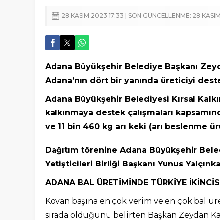
28 KASIM 2023 17:33 | SON GÜNCELLENME: 28 KASIM
Adana Büyükşehir Belediye Başkanı Zeydan
Adana’nın dört bir yanında üreticiyi de
Adana Büyükşehir Belediyesi Kırsal Kalkı
kalkınmaya destek çalışmaları kapsamında 
ve 11 bin 460 kg arı keki (arı beslenme ür
Dağıtım törenine Adana Büyükşehir Bele
Yetişticileri Birliği Başkanı Yunus Yalçınka
ADANA BAL ÜRETİMİNDE TÜRKİYE İKİNCİS
Kovan başına en çok verim ve en çok bal üre
sırada olduğunu belirten Başkan Zeydan Karal