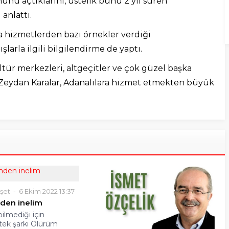
nünü açtıklarını, üstelik bunu 2 yıl süren
anlattı.
a hizmetlerden bazı örnekler verdiği
larla ilgili bilgilendirme de yaptı.
ür merkezleri, altgeçitler ve çok güzel başka
 Zeydan Karalar, Adanalılara hizmet etmekten büyük
şet
6 Ekim 2022 13:37
nden inelim
 bilmediği için
İstek şarkı Ölürüm