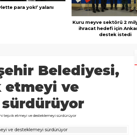
Mobilya ihracatında Avrup
ve sektörü 2 milyar dolar
t hedefi için Ankara’dan
destek istedi
ehir Belediyesi,
k etmeyi ve
 sürdürüyor
mi teşvik etmeyi ve desteklemeyi sürdürüyor