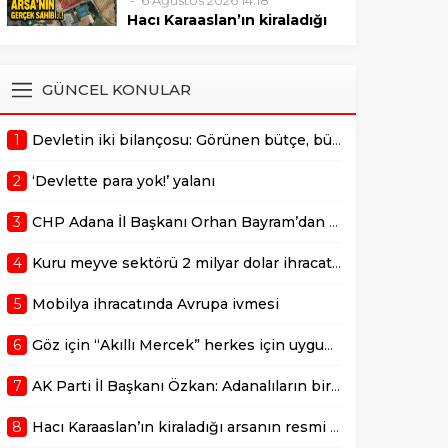
6 Ağustos 2026 14:18
sonrasında verilmelidir."
Mustafa Özkan, Çukurova’da
Hacı Karaaslan’ın kiraladığı
bulunan değerli bir arazinin 10
arsanın resmi kiracısı bakın
yıllığına kiraya verilmesiyle ilgili
kim çıktı!
gerçekleştirilen ihale sürecine
ADANA –
GÜNCEL KONULAR
dair usulsüzlük şüphelerini
AdanaMedyaHaber.com’da
gündeme taşıdı. Özkan,
yayımlanan habere göre,
sürecin takipçisi olduklarını
1
Devletin iki bilançosu: Görünen bütçe, bütçe dışı riskler ve hazineyi bekleyen yük
geçtiğimiz günlerde
belirterek,...
kamuoyunda gündem olan
2
‘Devlette para yok!’ yalanı
Adana Büyükşehir
Belediyesi’ne ait Kurttepe
3
CHP Adana İl Başkanı Orhan Bayram’dan AK Parti İl Başkanı Mustafa Özkan’a cevap!
bölgesindeki yaklaşık 7,5
dönümlük arazinin
4
Kuru meyve sektörü 2 milyar dolar ihracat hedefi için Ankara’dan destek istedi
kiralanmasına ilişkin yeni
detaylar ortaya çıktı. Haberde,
5
Mobilya ihracatında Avrupa ivmesi
söz konusu...
6
Göz için “Akıllı Mercek” herkes için uygun mu?
7
AK Parti İl Başkanı Özkan: Adanalıların bir metrekare malını kimseye yedirmeyiz!
8
Hacı Karaaslan’ın kiraladığı arsanın resmi kiracısı bakın kim çıktı!