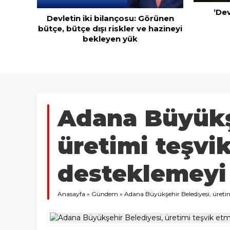
‘Devlette para yok!’ yalanı
rünen
azineyi
Kuru mey
ihraca
Adana Büyükş
üretimi teşvi
desteklemeyi
Anasayfa
»
Gündem
»
Adana Büyükşehir Belediyesi, üreti