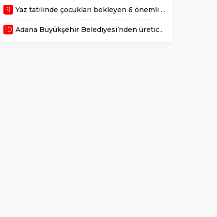
9
Yaz tatilinde çocukları bekleyen 6 önemli sağlık riski!
10
Adana Büyükşehir Belediyesi’nden üreticiye 168 adet süt sağım makinesi