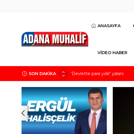
ANASAYFA
VİDEO HABER
SON DAKİKA
‘Devlette para yok!’ yalanı
Kuru meyve sektörü 2 milyar do
Mobilya ihracatında Avrupa iv
Göz için “Akıllı Mercek” herke
Devletin iki bilançosu: Görünen