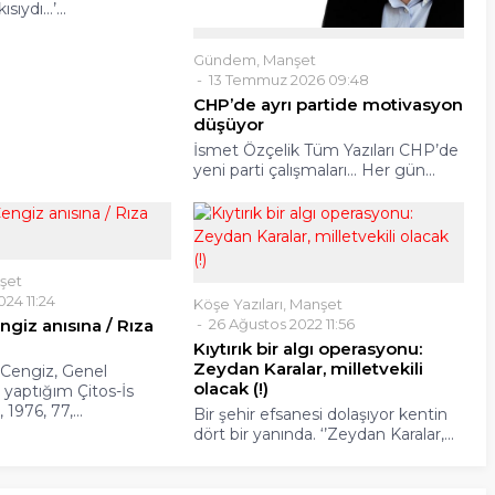
sıydı…’...
Gündem
,
Manşet
13 Temmuz 2026 09:48
CHP’de ayrı partide motivasyon
düşüyor
İsmet Özçelik Tüm Yazıları CHP’de
yeni parti çalışmaları… Her gün...
şet
024 11:24
Köşe Yazıları
,
Manşet
iz anısına / Rıza
26 Ağustos 2022 11:56
Kıytırık bir algı operasyonu:
Zeydan Karalar, milletvekili
Cengiz, Genel
olacak (!)
i yaptığım Çitos-İs
1976, 77,...
Bir şehir efsanesi dolaşıyor kentin
dört bir yanında. ‘’Zeydan Karalar,...