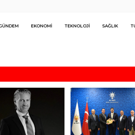
GÜNDEM
EKONOMİ
TEKNOLOJİ
SAĞLIK
T
lar ihracat hedefi için Ankara’dan destek istedi
mesi
s için uygun mu?
 bütçe, bütçe dışı riskler ve hazineyi bekleyen yük