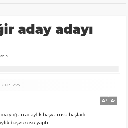
ir aday adayı
ahin!
 2023 12:25
A
+
A
-
ğına yoğun adaylık başvurusu başladı.
ylık başvurusu yaptı.