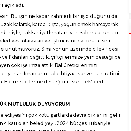
i açıkladı.
besin. Bu işin ne kadar zahmetli bir iş olduğunu da
n uzak kalarak, karda-kışta, yoğun emek harcayarak
 nedeniyle, hakkaniyetle satamıyor. Sahte bal üretimi
yesi olarak arı yetiştiricisini, bal üreticisini
de unutmuyoruz. 3 milyonun üzerinde çilek fidesi
 ve fidanları dağıttık, çiftçilerimize yem desteği de
eyen çok işe imza attık. Bal üreticilerimizi
pıyorlar. İnsanların bala ihtiyacı var ve bu üretimi
 Bal üreticilerine desteğimiz sürecek” dedi
ÜYÜK MUTLULUK DUYUYORUM
ediyesi’ni çok kötü şartlarda devraldıklarını, gelir
n 4 katı olan belediyeyi, 2024 bütçesi itibariyle