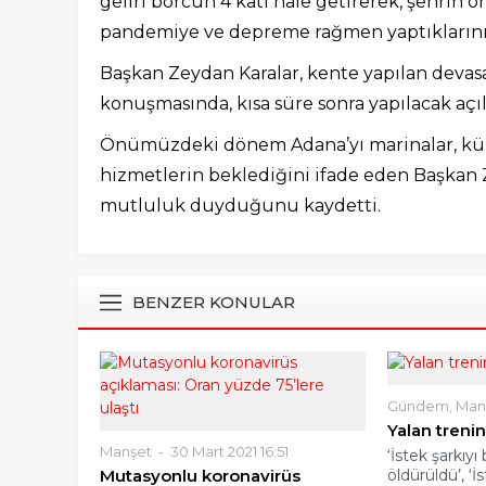
geliri borcun 4 katı hale getirerek, şehrin ö
pandemiye ve depreme rağmen yaptıklarını 
Başkan Zeydan Karalar, kente yapılan devas
konuşmasında, kısa süre sonra yapılacak açılış
Önümüzdeki dönem Adana’yı marinalar, kült
hizmetlerin beklediğini ifade eden Başkan
mutluluk duyduğunu kaydetti.
BENZER KONULAR
Gündem
,
Man
Yalan treni
Manşet
30 Mart 2021 16:51
‘İstek şarkıyı
Mutasyonlu koronavirüs
öldürüldü’, ‘