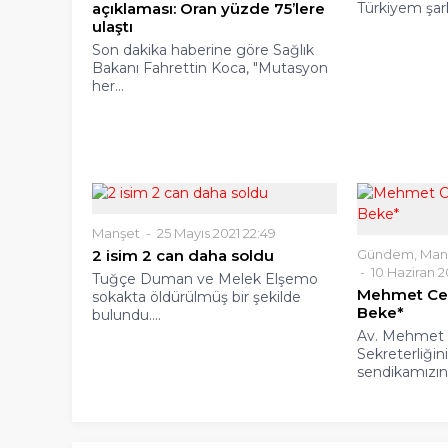
açıklaması: Oran yüzde 75’lere
Türkiyem şarkı
ulaştı
Son dakika haberine göre Sağlık
Bakanı Fahrettin Koca, "Mutasyon
her...
Manşet
25 Mayıs 2021 22:49
2 isim 2 can daha soldu
Gündem
,
Man
10 Haziran 2
Tuğçe Duman ve Melek Elşemo
Mehmet Ceng
sokakta öldürülmüş bir şekilde
Beke*
bulundu....
Av. Mehmet 
Sekreterliğin
sendikamızın, 