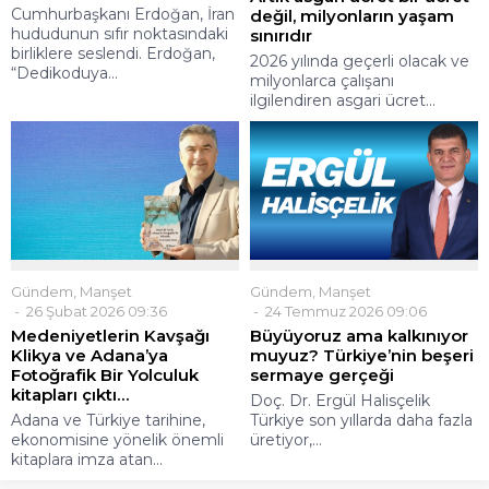
Cumhurbaşkanı Erdoğan, İran
değil, milyonların yaşam
hududunun sıfır noktasındaki
sınırıdır
birliklere seslendi. Erdoğan,
2026 yılında geçerli olacak ve
“Dedikoduya...
milyonlarca çalışanı
ilgilendiren asgari ücret...
Gündem
,
Manşet
Gündem
,
Manşet
26 Şubat 2026 09:36
24 Temmuz 2026 09:06
Medeniyetlerin Kavşağı
Büyüyoruz ama kalkınıyor
Klikya ve Adana’ya
muyuz? Türkiye’nin beşeri
Fotoğrafik Bir Yolculuk
sermaye gerçeği
kitapları çıktı…
Doç. Dr. Ergül Halisçelik
Adana ve Türkiye tarihine,
Türkiye son yıllarda daha fazla
ekonomisine yönelik önemli
üretiyor,...
kitaplara imza atan...