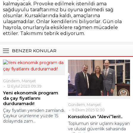
kalmayacak. Provoke edilmek istenildi ama
sağduyulu taraftarımız bu oyuna gelmedi sağ
olsunlar. Kursaklarında kaldı, amaçlarına
ulaşamadılar. Onlar kendilerini biliyorlar. Gün ola
hayrola, onurlarıyla eksiklere rağmen mücadele
ettiler. Takımımı tebrik ediyorum.
BENZER KONULAR
Gündem
,
Manşet
12 Eylül 2023 09:39
Yeni ekonomik program
da çay fiyatlarını
durduramadı!
Gündem
,
Manşet
9 Ekim 2025 12:30
Çay fiyatları yeniden zamlandı.
Çaykur ürünlerine yüzde 15
Konsolos’un “Alevi”leri!..
dolayında zam...
Toplumun sinir uçlarını kaşıyan
ve ulusal güvenlik sahasında