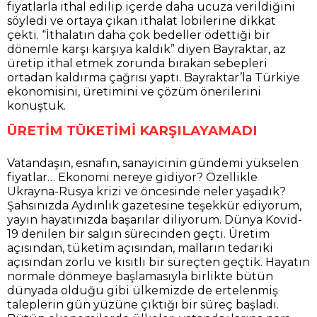
fiyatlarla ithal edilip içerde daha ucuza verildiğini
söyledi ve ortaya çıkan ithalat lobilerine dikkat
çekti. “İthalatın daha çok bedeller ödettiği bir
dönemle karşı karşıya kaldık” diyen Bayraktar, az
üretip ithal etmek zorunda bırakan sebepleri
ortadan kaldırma çağrısı yaptı. Bayraktar’la Türkiye
ekonomisini, üretimini ve çözüm önerilerini
konuştuk.
ÜRETİM TÜKETİMİ KARŞILAYAMADI
Vatandaşın, esnafın, sanayicinin gündemi yükselen
fiyatlar… Ekonomi nereye gidiyor? Özellikle
Ukrayna-Rusya krizi ve öncesinde neler yaşadık?
Şahsınızda Aydınlık gazetesine teşekkür ediyorum,
yayın hayatınızda başarılar diliyorum. Dünya Kovid-
19 denilen bir salgın sürecinden geçti. Üretim
açısından, tüketim açısından, malların tedariki
açısından zorlu ve kısıtlı bir süreçten geçtik. Hayatın
normale dönmeye başlamasıyla birlikte bütün
dünyada olduğu gibi ülkemizde de ertelenmiş
taleplerin gün yüzüne çıktığı bir süreç başladı.