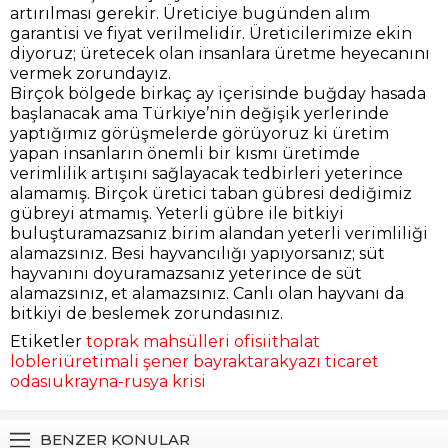
artırılması gerekir. Üreticiye bugünden alım
garantisi ve fiyat verilmelidir. Üreticilerimize ekin
diyoruz; üretecek olan insanlara üretme heyecanını
vermek zorundayız.
Birçok bölgede birkaç ay içerisinde buğday hasada
başlanacak ama Türkiye’nin değişik yerlerinde
yaptığımız görüşmelerde görüyoruz ki üretim
yapan insanların önemli bir kısmı üretimde
verimlilik artışını sağlayacak tedbirleri yeterince
alamamış. Birçok üretici taban gübresi dediğimiz
gübreyi atmamış. Yeterli gübre ile bitkiyi
buluşturamazsanız birim alandan yeterli verimliliği
alamazsınız. Besi hayvancılığı yapıyorsanız; süt
hayvanını doyuramazsanız yeterince de süt
alamazsınız, et alamazsınız. Canlı olan hayvanı da
bitkiyi de beslemek zorundasınız.
Etiketler
toprak mahsülleri ofisi
ithalat
lobleri
üretim
ali şener bayraktar
akyazı ticaret
odası
ukrayna-rusya krisi
BENZER KONULAR