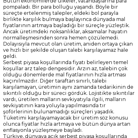
Bütün ekonomilerde ülkeler, vatandaşlarına para
pompaladı. Bir para bolluğu yaşandı. Böyle bir
süreçte ertelenmiş talepler, eldeki bol parayla
birlikte karşılık bulmaya başlayınca dünyada mal
fiyatlarının artmaya başladığı bir süreçle yüzleştik.
Ancak üretimdeki noksanlıklar, aksamalar hayatın
normalleşmesinden sonra hemen çözülemedi.
Dolayısıyla mevcut olan üretim, aniden ortaya çıkan
ve hızlı bir şekilde oluşan talebi karşılayamaz hale
geldi.
Serbest piyasa koşullarında fiyatı belirleyen temel
koşullar arz talep dengesidir. Arzın az, talebin çok
olduğu dönemlerde mal fiyatlarının hızla artması
kaçınılmazdır. Diğer taraftan sınırlı, talebi
karşılamayan, üretimin aynı zamanda tedarikinin de
sıkıntılı olduğu bir süreci gördük. Lojistikte sıkıntılar
vardı, üretilen malların sevkiyatıyla ilgili, malların
sevkiyatının kara yoluyla yapılmasında tır
şoförlerinin bulunamadığı süreçleri yaşadık.
Tüketimi karşılayamayacak bir üretim söz konusu
olunca fiyatlar hızla artmaya ve bütün dünya artan
enflasyonla yüzleşmeye başladı.
Türkiye, dünyaya açık serbest piyasa koşullarında