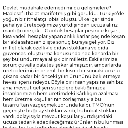
Devlet müdahale edemedi mi bu gelişmelere?
Maalesef ithalat marifetmiş gibi görüldü. Türkiye’de
yoğun bir ithalatçı lobisi oluştu. Ülke içerisinde
pahalıya üreteceğimize yurtdışından ucuza alırız
mantığı öne çıktı. Günlük hesaplar peşinde koşan,
kısa vadeli hesaplar yapan anlık karlar peşinde koşan
bir akla sahipseniz işte sonuç buraya geliyor. Biz
millet olarak özellikle gıdayı stoklama ve gıda
güvencesi oluşturma konusunda hep kenarda bir
şey bulundurmaya alışık bir milletiz. Eskilerimize
sorun; çuvalla patates, şeker almışızdır, ambarlarda
üreticilerimizin önemli bir kısmı bir sonraki ürünü
çıkana kadar bir önceki yılın ürününü bekletmeye
hevesi içerisindeydi. Böyle bir insan yapısına sahibiz
ama mevcut gelişen süreçlere baktığımızda
insanlarımızın hem üretimdeki kârlılığın azalması
hem üretme koşullarının zorlaşmasıyla bu
tasarruftan vazgeçmek zorunda kaldı. TMO’nun
geçmişte buğday stokları vardı, hububat stokları
vardı, dolayısıyla mevcut koşullar yurtdışındaki
ucuza tedarik edebileceğimiz ürünlerin bulunması
bizleri bu tür tedbirleri almaktan da alıkoydu.