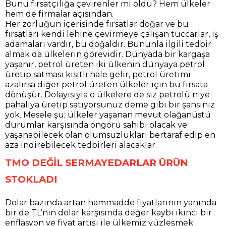
Bunu fırsatçılığa çevirenler mi oldu? Hem ülkeler
hem de firmalar açısından.
Her zorluğun içerisinde fırsatlar doğar ve bu
fırsatları kendi lehine çevirmeye çalışan tüccarlar, iş
adamaları vardır, bu doğaldır. Bununla ilgili tedbir
almak da ülkelerin görevidir. Dünyada bir kargaşa
yaşanır, petrol üreten iki ülkenin dünyaya petrol
üretip satması kısıtlı hale gelir, petrol üretimi
azalırsa diğer petrol üreten ülkeler için bu fırsata
dönüşür. Dolayısıyla o ülkelere de siz petrolü niye
pahalıya üretip satıyorsunuz deme gibi bir şansınız
yok. Mesele şu; ülkeler yaşanan mevut olağanüstü
durumlar karşısında öngörü sahibi olacak ve
yaşanabilecek olan olumsuzlukları bertaraf edip en
aza indirebilecek tedbirleri alacaklar.
TMO DEĞİL SERMAYEDARLAR ÜRÜN
STOKLADI
Dolar bazında artan hammadde fiyatlarının yanında
bir de TL’nin dolar karşısında değer kaybı ikinci bir
enflasyon ve fiyat artışı ile ülkemiz yüzleşmek