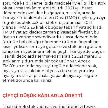
zorunda kaldı. Temel gıda maddeleriyle ilgili bir stok
oluşturma imkânımız olabilirdi. 2021 yılı hasat
döneminde özellikle buğdayda, mısırda, arpada
Türkiye Toprak Mahsulleri Ofisi (TMO) eliyle piyasayı
regüle edebilecek bir stok oluşturamadı. 2021
yılında TMO 2.25 liralık buğday taban fiyatı açıkladı.
TMO fiyat açıkladığı zaman piyasadaki fiyatlar, bu
fiyatın üzerinde seyrediyordu. Hasat döneminde,
ürünün bol olduğu dönemde ürünün önemli bir
kısmı yüksek sermaye gücüne ve stoklama gücüne
sahip sermayedarların eline geçti. Türkiye’de bugün
lisanslı depolarda sermayedarlara ait 2021 mahsulü
stoklanmış durumda bir çok ürün var. Ancak
TMO’nun elinde piyasayı regüle edecek bir stok,
piyasaya satacak bir mal yoksa bu sefer yurtdışı
fiyatıyla satın alıp ithalat yaparak piyasayı regüle
etmek zorunda kalırsınız.
ÇİFTÇİ DÜŞÜK KÂRLARLA ÜRETTİ
İthal ederek stok yapmak yerine üreticiyi teşvik