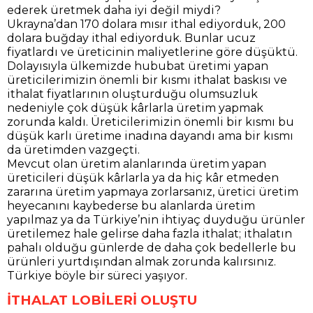
ederek üretmek daha iyi değil miydi?
Ukrayna’dan 170 dolara mısır ithal ediyorduk, 200
dolara buğday ithal ediyorduk. Bunlar ucuz
fiyatlardı ve üreticinin maliyetlerine göre düşüktü.
Dolayısıyla ülkemizde hububat üretimi yapan
üreticilerimizin önemli bir kısmı ithalat baskısı ve
ithalat fiyatlarının oluşturduğu olumsuzluk
nedeniyle çok düşük kârlarla üretim yapmak
zorunda kaldı. Üreticilerimizin önemli bir kısmı bu
düşük karlı üretime inadına dayandı ama bir kısmı
da üretimden vazgeçti.
Mevcut olan üretim alanlarında üretim yapan
üreticileri düşük kârlarla ya da hiç kâr etmeden
zararına üretim yapmaya zorlarsanız, üretici üretim
heyecanını kaybederse bu alanlarda üretim
yapılmaz ya da Türkiye’nin ihtiyaç duyduğu ürünler
üretilemez hale gelirse daha fazla ithalat; ithalatın
pahalı olduğu günlerde de daha çok bedellerle bu
ürünleri yurtdışından almak zorunda kalırsınız.
Türkiye böyle bir süreci yaşıyor.
İTHALAT LOBİLERİ OLUŞTU