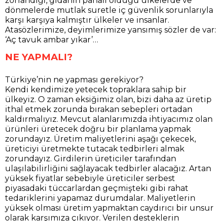
zorlandığı, gıdanın pahalı olduğu ülkelerde ve
dönmelerde mutlak suretle iç güvenlik sorunlarıyla
karşı karşıya kalmıştır ülkeler ve insanlar.
Atasözlerimize, deyimlerimize yansımış sözler de var:
‘Aç tavuk ambar yıkar’…
NE YAPMALI?
Türkiye’nin ne yapması gerekiyor?
Kendi kendimize yetecek topraklara sahip bir
ülkeyiz. O zaman eksiğimiz olan, bizi daha az üretip
ithal etmek zorunda bırakan sebepleri ortadan
kaldırmalıyız. Mevcut alanlarımızda ihtiyacımız olan
ürünleri üretecek doğru bir planlama yapmak
zorundayız. Üretim maliyetlerini aşağı çekecek,
üreticiyi üretmekte tutacak tedbirleri almak
zorundayız. Girdilerin üreticiler tarafından
ulaşılabilirliğini sağlayacak tedbirler alacağız. Artan
yüksek fiyatlar sebebiyle üreticiler serbest
piyasadaki tüccarlardan geçmişteki gibi rahat
tedariklerini yapamaz durumdalar. Maliyetlerin
yüksek olması üretim yapmaktan caydırıcı bir unsur
olarak karşımıza çıkıyor. Verilen desteklerin