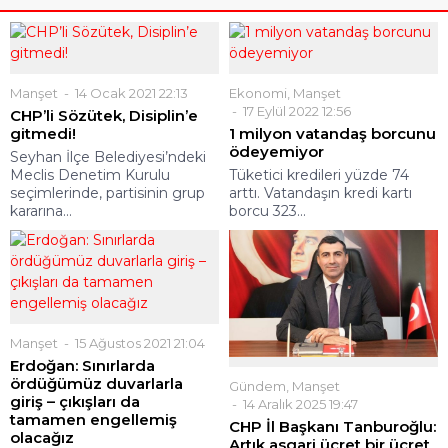
Manşet
14 Ocak 2021 22:13
Ekonomi
,
Manşet
17 Eylül 2022 12:56
CHP’li Sözütek, Disiplin’e
gitmedi!
1 milyon vatandaş borcunu
ödeyemiyor
Seyhan İlçe Belediyesi’ndeki
Meclis Denetim Kurulu
Tüketici kredileri yüzde 74
seçimlerinde, partisinin grup
arttı. Vatandaşın kredi kartı
kararına...
borcu 323...
Manşet
15 Ağustos 2021 21:04
Erdoğan: Sınırlarda
ördüğümüz duvarlarla
Gündem
,
Manşet
giriş – çıkışları da
14 Aralık 2025 19:47
tamamen engellemiş
CHP İl Başkanı Tanburoğlu:
olacağız
Artık asgari ücret bir ücret