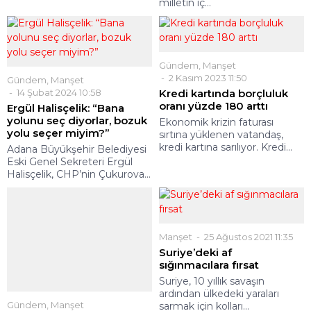
milletin iç...
Gündem
,
Manşet
2 Kasım 2023 11:50
Gündem
,
Manşet
14 Şubat 2024 10:58
Kredi kartında borçluluk
oranı yüzde 180 arttı
Ergül Halisçelik: “Bana
yolunu seç diyorlar, bozuk
Ekonomik krizin faturası
yolu seçer miyim?”
sırtına yüklenen vatandaş,
kredi kartına sarılıyor. Kredi...
Adana Büyükşehir Belediyesi
Eski Genel Sekreteri Ergül
Halisçelik, CHP’nin Çukurova...
Manşet
25 Ağustos 2021 11:35
Suriye’deki af
sığınmacılara fırsat
Suriye, 10 yıllık savaşın
ardından ülkedeki yaraları
Gündem
,
Manşet
sarmak için kolları...