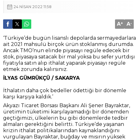
24 NISAN 2022 11:58
A
+
A
-
‘Türkiye’de bugün lisanslı depolarda sermayedarlara
ait 2021 mahsulü birçok ürün stoklanmış durumda.
Ancak TMO’nun elinde piyasayı regüle edecek bir
stok, piyasaya satacak bir mal yoksa bu sefer yurtdışı
fiyatıyla satın alıp ithalat yaparak piyasayı regüle
etmek zorunda kalırsınız.
İLYAS GÜMRÜKÇÜ / SAKARYA
İthalatın daha çok bedeller ödettiği bir dönemle
karşı karşıya kaldık.’
Akyazı Ticaret Borsası Başkanı Ali Şener Bayraktar,
üretimin tüketimi karşılayamadığı bir dönemden
geçtiğimizi, ülkelerin bu gibi dönemlerde tedbir
almaları gerektiğini belirtti. Türkiye’de yaşanan
krizin ithalat politikalarından kaynaklandığını
vurgulayan Bayraktar, buğday ve mısırın yüksek