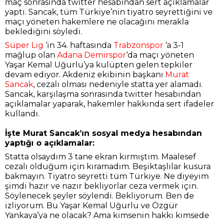
maç sonrasında twitter hesabından sert açıklamalar
yaptı. Sancak, tüm Türkiye’nin tiyatro seyrettiğini ve
maçı yöneten hakemlere ne olacağını merakla
beklediğini söyledi.
Süper Lig
‘in 34. haftasında
Trabzonspor
‘a 3-1
mağlup olan
Adana Demirspor
‘da maçı yöneten
Yaşar Kemal Uğurlu’ya kulüpten gelen tepkiler
devam ediyor. Akdeniz ekibinin başkanı
Murat
Sancak
, cezalı olması nedeniyle statta yer alamadı.
Sancak, karşılaşma sonrasında twitter hesabından
açıklamalar yaparak, hakemler hakkında sert ifadeler
kullandı.
İşte Murat Sancak’ın sosyal medya hesabından
yaptığı o açıklamalar:
Statta olsaydım 3 tane ekran kırmıştım. Maalesef
cezalı olduğum için kıramadım. Beşiktaşlılar kusura
bakmayın. Tiyatro seyretti tüm Türkiye. Ne diyeyim
şimdi hazır ve nazır bekliyorlar ceza vermek için.
Söylenecek şeyler söylendi. Bekliyorum. Ben de
izliyorum. Bu Yaşar Kemal Uğurlu ve Özgür
Yankaya’ya ne olacak? Ama kimsenin hakkı kimsede