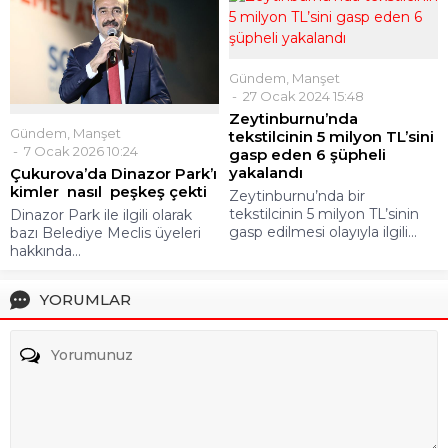
Gündem
,
Manşet
27 Ocak 2024 15:48
Zeytinburnu’nda
Gündem
,
Manşet
tekstilcinin 5 milyon TL’sini
7 Ocak 2026 10:24
gasp eden 6 şüpheli
yakalandı
Çukurova’da Dinazor Park’ı
kimler nasıl peşkeş çekti
Zeytinburnu’nda bir
tekstilcinin 5 milyon TL’sinin
Dinazor Park ile ilgili olarak
gasp edilmesi olayıyla ilgili...
bazı Belediye Meclis üyeleri
hakkında...
YORUMLAR