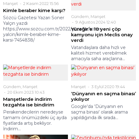
Manşet
2 Kasım 2022 15:56
Kimle beraber kime karşı?
Gündem
,
Manşet
Sözcü Gazetesi Yazarı Soner
9 Ağustos 2024 12:40
Yalçın yazdı
https://www.sozcu.com.tr/2022/yazarlar/soner-
Yüreğir’e 10 yeni çöp
yalcin/kimle-beraber-kime-
kamyonu için Meclis onay
karsi-7454838/
verdi
Vatandaşlara daha hızlı ve
kaliteli hizmet verebilmek
amacıyla saha araçlarına...
Gündem
,
Manşet
Manşet
3 Eylül 2020 19:44
20 Ekim 2023 10:43
‘Dünyanın en saçma binası’
Manşetlerde indirim
yıkılıyor
tezgahta ise bindirim
Google'da 'Dünyanın en
Perakendecilerin neredeyse
saçma binası' olarak arama
tamamı önümüzdeki üç ayda
yapıldığında ilk sırada...
fiyatlarda artış bekliyor.
İndirim...