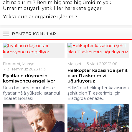
altına alır mı? Benim hiç ama hiç ümidim yok.
Umarım duyarlı yetkililer harekete geçer.
Yoksa bunlar organize işler mi?
BENZER KONULAR
Ekonomi
,
Manşet
Manşet
5 Mart 2021 12:08
31 Temmuz 2023 11:13
Helikopter kazasında şehit
Fiyatların düşmesini
olan 11 askerimizi
komisyoncu engelliyor
uğurluyoruz
Ürün bol ama domateste
Bitlis’teki helikopter kazasında
fiyatlar hâlâ yüksek. İstanbul
şehit olan 11 askerimiz için
Ticaret Borsası...
Elazığ’da cenaze...