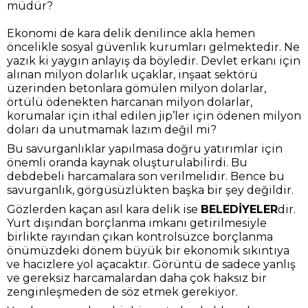
müdür?
Ekonomi de kara delik denilince akla hemen
öncelikle sosyal güvenlik kurumları gelmektedir. Ne
yazık ki yaygın anlayış da böyledir. Devlet erkanı için
alınan milyon dolarlık uçaklar, inşaat sektörü
üzerinden betonlara gömülen milyon dolarlar,
örtülü ödenekten harcanan milyon dolarlar,
korumalar için ithal edilen jip’ler için ödenen milyon
doları da unutmamak lazım değil mi?
Bu savurganlıklar yapılmasa doğru yatırımlar için
önemli oranda kaynak oluşturulabilirdi. Bu
debdebeli harcamalara son verilmelidir. Bence bu
savurganlık, görgüsüzlükten başka bir şey değildir.
Gözlerden kaçan asıl kara delik ise
BELEDİYELER
dir.
Yurt dışından borçlanma imkanı getirilmesiyle
birlikte rayından çıkan kontrolsüzce borçlanma
önümüzdeki dönem büyük bir ekonomik sıkıntıya
ve hacizlere yol açacaktır. Görüntü de sadece yanlış
ve gereksiz harcamalardan daha çok haksız bir
zenginleşmeden de söz etmek gerekiyor.