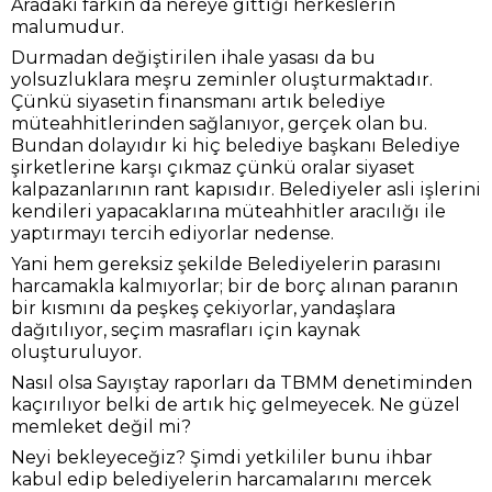
Aradaki farkın da nereye gittiği herkeslerin
malumudur.
Durmadan değiştirilen ihale yasası da bu
yolsuzluklara meşru zeminler oluşturmaktadır.
Çünkü siyasetin finansmanı artık belediye
müteahhitlerinden sağlanıyor, gerçek olan bu.
Bundan dolayıdır ki hiç belediye başkanı Belediye
şirketlerine karşı çıkmaz çünkü oralar siyaset
kalpazanlarının rant kapısıdır. Belediyeler asli işlerini
kendileri yapacaklarına müteahhitler aracılığı ile
yaptırmayı tercih ediyorlar nedense.
Yani hem gereksiz şekilde Belediyelerin parasını
harcamakla kalmıyorlar; bir de borç alınan paranın
bir kısmını da peşkeş çekiyorlar, yandaşlara
dağıtılıyor, seçim masrafları için kaynak
oluşturuluyor.
Nasıl olsa Sayıştay raporları da TBMM denetiminden
kaçırılıyor belki de artık hiç gelmeyecek. Ne güzel
memleket değil mi?
Neyi bekleyeceğiz? Şimdi yetkililer bunu ihbar
kabul edip belediyelerin harcamalarını mercek