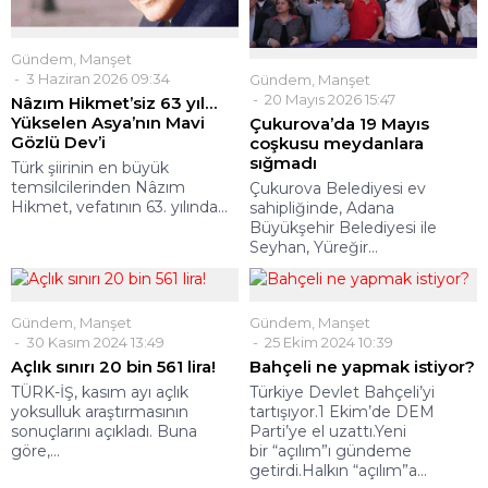
Gündem
,
Manşet
3 Haziran 2026 09:34
Gündem
,
Manşet
20 Mayıs 2026 15:47
Nâzım Hikmet’siz 63 yıl…
Yükselen Asya’nın Mavi
Çukurova’da 19 Mayıs
Gözlü Dev’i
coşkusu meydanlara
sığmadı
Türk şiirinin en büyük
temsilcilerinden Nâzım
Çukurova Belediyesi ev
Hikmet, vefatının 63. yılında...
sahipliğinde, Adana
Büyükşehir Belediyesi ile
Seyhan, Yüreğir...
Gündem
,
Manşet
Gündem
,
Manşet
30 Kasım 2024 13:49
25 Ekim 2024 10:39
Açlık sınırı 20 bin 561 lira!
Bahçeli ne yapmak istiyor?
TÜRK-İŞ, kasım ayı açlık
Türkiye Devlet Bahçeli’yi
yoksulluk araştırmasının
tartışıyor.1 Ekim’de DEM
sonuçlarını açıkladı. Buna
Parti’ye el uzattı.Yeni
göre,...
bir “açılım”ı gündeme
getirdi.Halkın “açılım”a...