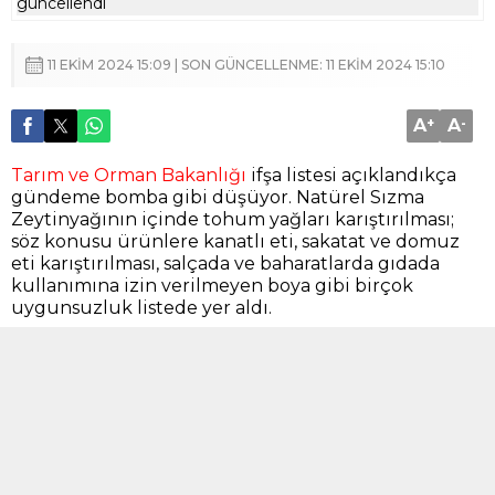
11 EKIM 2024 15:09 | SON GÜNCELLENME: 11 EKIM 2024 15:10
A
+
A
-
Tarım ve Orman Bakanlığı
ifşa listesi açıklandıkça
gündeme bomba gibi düşüyor. Natürel Sızma
Zeytinyağının içinde tohum yağları karıştırılması;
söz konusu ürünlere kanatlı eti, sakatat ve domuz
eti karıştırılması, salçada ve baharatlarda gıdada
kullanımına izin verilmeyen boya gibi birçok
uygunsuzluk listede yer aldı.
Tarım ve Orman Bakanlığı tarafından
“güvenilirgida.tarimorman.gov.tr” internet
adresinde paylaşılan “kişilerin hayatını ve sağlığını
tehlikeye düşürecek şekilde bozulmuş ve
değiştirilmiş ürün sayısı 72’ye çıkarken taklit-tağşiş
yapıldığı kesinleşmiş ürün sayısı 552’ye yükseldi.