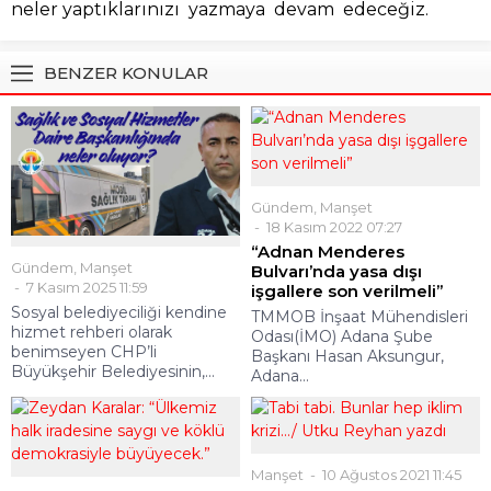
neler yaptıklarınızı yazmaya devam edeceğiz.
BENZER KONULAR
Gündem
,
Manşet
18 Kasım 2022 07:27
“Adnan Menderes
Gündem
,
Manşet
Bulvarı’nda yasa dışı
7 Kasım 2025 11:59
işgallere son verilmeli”
Sosyal belediyeciliği kendine
TMMOB İnşaat Mühendisleri
hizmet rehberi olarak
Odası(İMO) Adana Şube
benimseyen CHP’li
Başkanı Hasan Aksungur,
Büyükşehir Belediyesinin,...
Adana...
Manşet
10 Ağustos 2021 11:45