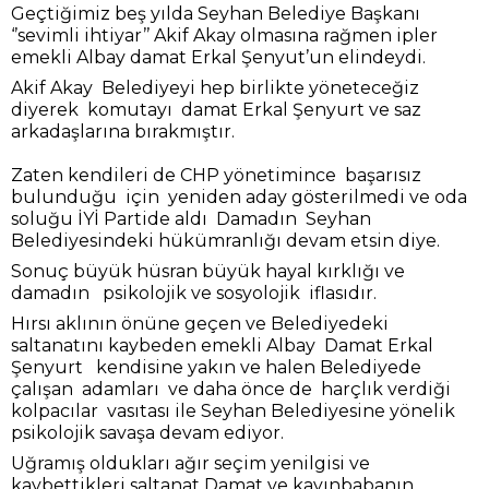
Geçtiğimiz beş yılda Seyhan Belediye Başkanı
‘’sevimli ihtiyar’’ Akif Akay olmasına rağmen ipler
emekli Albay damat Erkal Şenyut’un elindeydi.
Akif Akay Belediyeyi hep birlikte yöneteceğiz
diyerek komutayı damat Erkal Şenyurt ve saz
arkadaşlarına bırakmıştır.
Zaten kendileri de CHP yönetimince başarısız
bulunduğu için yeniden aday gösterilmedi ve oda
soluğu İYİ Partide aldı Damadın Seyhan
Belediyesindeki hükümranlığı devam etsin diye.
Sonuç büyük hüsran büyük hayal kırklığı ve
damadın psikolojik ve sosyolojik iflasıdır.
Hırsı aklının önüne geçen ve Belediyedeki
saltanatını kaybeden emekli Albay Damat Erkal
Şenyurt kendisine yakın ve halen Belediyede
çalışan adamları ve daha önce de harçlık verdiği
kolpacılar vasıtası ile Seyhan Belediyesine yönelik
psikolojik savaşa devam ediyor.
Uğramış oldukları ağır seçim yenilgisi ve
kaybettikleri saltanat Damat ve kayınbabanın