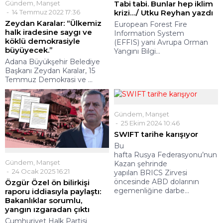
Gündem
,
Manşet
Tabi tabi. Bunlar hep iklim
14 Temmuz 2022 17:36
krizi…/ Utku Reyhan yazdı
Zeydan Karalar: “Ülkemiz
European Forest Fire
halk iradesine saygı ve
Information System
köklü demokrasiyle
(EFFIS) yani Avrupa Orman
büyüyecek.”
Yangını Bilgi...
Adana Büyükşehir Belediye
Başkanı Zeydan Karalar, 15
Temmuz Demokrasi ve ...
Gündem
,
Manşet
25 Ekim 2024 10:46
SWIFT tarihe karışıyor
Bu
hafta Rusya Federasyonu’nun
Gündem
,
Manşet
Kazan şehrinde
24 Ocak 2025 16:21
yapılan BRICS Zirvesi
öncesinde ABD dolarının
Özgür Özel ön bilirkişi
egemenliğine darbe...
raporu iddiasıyla paylaştı:
Bakanlıklar sorumlu,
yangın ızgaradan çıktı
Cumhuriyet Halk Partisi