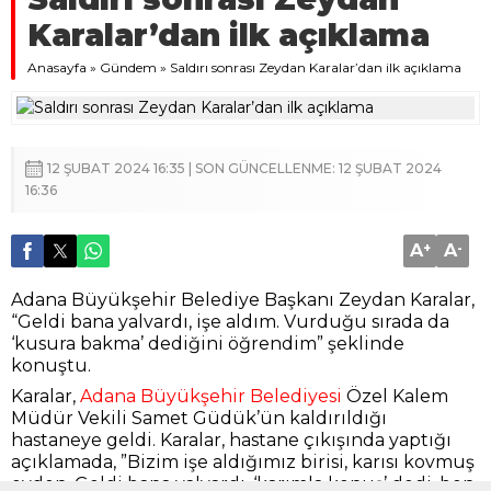
Karalar’dan ilk açıklama
Anasayfa
»
Gündem
»
Saldırı sonrası Zeydan Karalar’dan ilk açıklama
12 ŞUBAT 2024 16:35 | SON GÜNCELLENME: 12 ŞUBAT 2024
16:36
A
+
A
-
Adana Büyükşehir Belediye Başkanı Zeydan Karalar,
“Geldi bana yalvardı, işe aldım. Vurduğu sırada da
‘kusura bakma’ dediğini öğrendim” şeklinde
konuştu.
Karalar,
Adana Büyükşehir Belediyesi
Özel Kalem
Müdür Vekili Samet Güdük’ün kaldırıldığı
hastaneye geldi. Karalar, hastane çıkışında yaptığı
açıklamada, ”Bizim işe aldığımız birisi, karısı kovmuş
evden. Geldi bana yalvardı, ‘karımla konuş’ dedi, ben