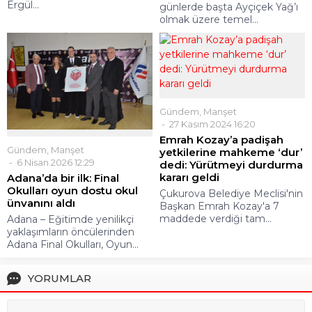
Ergül...
günlerde başta Ayçiçek Yağ’ı
olmak üzere temel...
Gündem
,
Manşet
27 Kasım 2024 16:20
Emrah Kozay’a padişah
Gündem
,
Manşet
yetkilerine mahkeme ‘dur’
6 Nisan 2026 12:29
dedi: Yürütmeyi durdurma
kararı geldi
Adana’da bir ilk: Final
Okulları oyun dostu okul
Çukurova Belediye Meclisi'nin
ünvanını aldı
Başkan Emrah Kozay'a 7
maddede verdiği tam...
Adana – Eğitimde yenilikçi
yaklaşımların öncülerinden
Adana Final Okulları, Oyun...
YORUMLAR