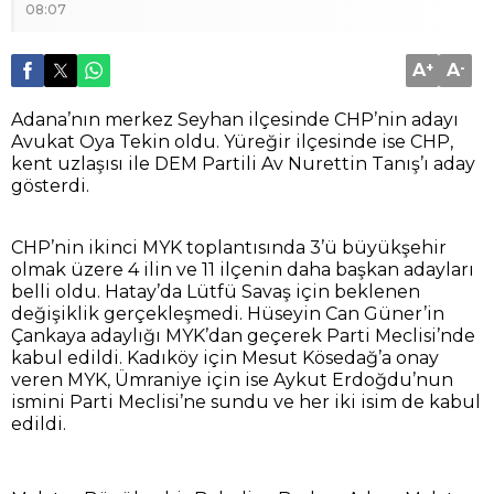
08:07
A
+
A
-
Adana’nın merkez Seyhan ilçesinde CHP’nin adayı
Avukat Oya Tekin oldu. Yüreğir ilçesinde ise CHP,
kent uzlaşısı ile DEM Partili Av Nurettin Tanış’ı aday
gösterdi.
CHP’nin ikinci MYK toplantısında 3’ü büyükşehir
olmak üzere 4 ilin ve 11 ilçenin daha başkan adayları
belli oldu. Hatay’da Lütfü Savaş için beklenen
değişiklik gerçekleşmedi. Hüseyin Can Güner’in
Çankaya adaylığı MYK’dan geçerek Parti Meclisi’nde
kabul edildi. Kadıköy için Mesut Kösedağ’a onay
veren MYK, Ümraniye için ise Aykut Erdoğdu’nun
ismini Parti Meclisi’ne sundu ve her iki isim de kabul
edildi.