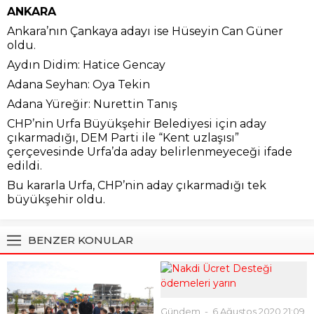
ANKARA
Ankara’nın Çankaya adayı ise Hüseyin Can Güner
oldu.
Aydın Didim: Hatice Gencay
Adana Seyhan: Oya Tekin
Adana Yüreğir: Nurettin Tanış
CHP’nin Urfa Büyükşehir Belediyesi için aday
çıkarmadığı, DEM Parti ile “Kent uzlaşısı”
çerçevesinde Urfa’da aday belirlenmeyeceği ifade
edildi.
Bu kararla Urfa, CHP’nin aday çıkarmadığı tek
büyükşehir oldu.
BENZER KONULAR
Gündem
6 Ağustos 2020 21:09