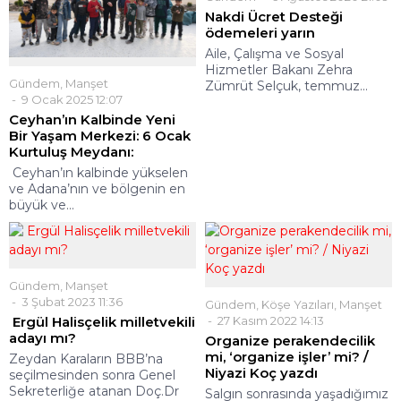
Nakdi Ücret Desteği
ödemeleri yarın
Aile, Çalışma ve Sosyal
Hizmetler Bakanı Zehra
Gündem
,
Manşet
Zümrüt Selçuk, temmuz...
9 Ocak 2025 12:07
Ceyhan’ın Kalbinde Yeni
Bir Yaşam Merkezi: 6 Ocak
Kurtuluş Meydanı:
Ceyhan’ın kalbinde yükselen
ve Adana’nın ve bölgenin en
büyük ve...
Gündem
,
Manşet
3 Şubat 2023 11:36
Gündem
,
Köşe Yazıları
,
Manşet
Ergül Halisçelik milletvekili
27 Kasım 2022 14:13
adayı mı?
Organize perakendecilik
mi, ‘organize işler’ mi? /
Zeydan Karaların BBB’na
Niyazi Koç yazdı
seçilmesinden sonra Genel
Sekreterliğe atanan Doç.Dr
Salgın sonrasında yaşadığımız