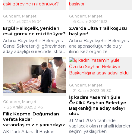
Gündem
,
Manşet
Gündem
,
Manşet
13 Mart 2024 16:04
6 Kasım 2024 16:12
Ergül Halisçelik, yeniden
2.Varda Ultra Trail koşusu
eski görevine mi dönüyor?
başlıyor!
Adana Büyükşehir Belediyesi
Adana Büyükşehir Belediyesi
Genel Sekreterliği görevinden
ana sponsorluğunda bu yıl
aday adaylığı sürecinde istifa...
ikinci kez organize...
Gündem
,
Manşet
21 Kasım 2023 09:30
İş kadını Yasemin Şule
Gündem
,
Manşet
Özülkü Seyhan Belediye
23 Aralık 2025 21:45
Başkanlığına aday adayı
oldu
Filiz Kepme: Doğumdan
vefata kadar
31 Mart 2024 tarihinde
vatandaşımızın yanındayız
yapılacak olan mahalli idareler
seçimi yaklaşırken...
AK Parti Adana İl Başkan