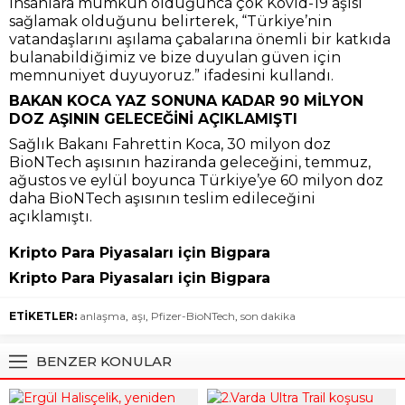
insanlara mümkün olduğunca çok Kovid-19 aşısı
sağlamak olduğunu belirterek, “Türkiye’nin
vatandaşlarını aşılama çabalarına önemli bir katkıda
bulanabildiğimiz ve bize duyulan güven için
memnuniyet duyuyoruz.” ifadesini kullandı.
BAKAN KOCA YAZ SONUNA KADAR 90 MİLYON
DOZ AŞININ GELECEĞİNİ AÇIKLAMIŞTI
Sağlık Bakanı Fahrettin Koca, 30 milyon doz
BioNTech aşısının haziranda geleceğini, temmuz,
ağustos ve eylül boyunca Türkiye’ye 60 milyon doz
daha BioNTech aşısının teslim edileceğini
açıklamıştı.
Kripto Para Piyasaları için Bigpara
Kripto Para Piyasaları için Bigpara
ETİKETLER:
anlaşma
,
aşı
,
Pfizer-BioNTech
,
son dakika
BENZER KONULAR