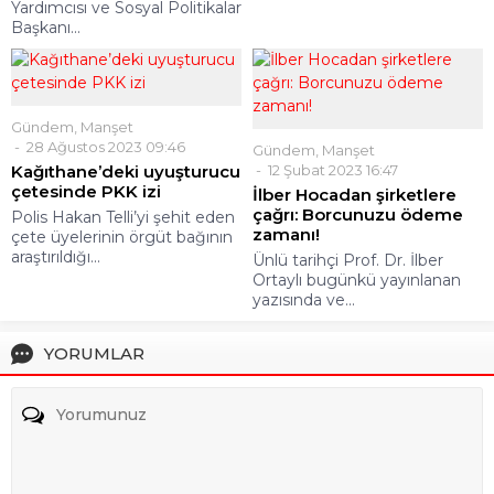
Yardımcısı ve Sosyal Politikalar
Başkanı...
Gündem
,
Manşet
28 Ağustos 2023 09:46
Gündem
,
Manşet
Kağıthane’deki uyuşturucu
12 Şubat 2023 16:47
çetesinde PKK izi
İlber Hocadan şirketlere
çağrı: Borcunuzu ödeme
Polis Hakan Telli’yi şehit eden
zamanı!
çete üyelerinin örgüt bağının
araştırıldığı...
Ünlü tarihçi Prof. Dr. İlber
Ortaylı bugünkü yayınlanan
yazısında ve...
YORUMLAR