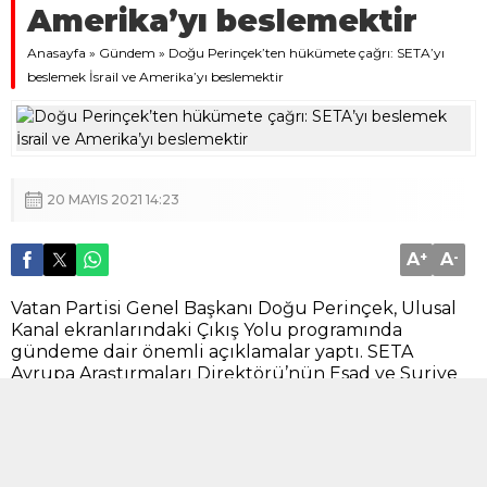
Amerika’yı beslemektir
Anasayfa
»
Gündem
»
Doğu Perinçek’ten hükümete çağrı: SETA’yı
beslemek İsrail ve Amerika’yı beslemektir
20 MAYIS 2021 14:23
A
+
A
-
Vatan Partisi Genel Başkanı Doğu Perinçek, Ulusal
Kanal ekranlarındaki Çıkış Yolu programında
gündeme dair önemli açıklamalar yaptı. SETA
Avrupa Araştırmaları Direktörü’nün Esad ve Suriye
ordusu ile ilgili hakaretlerine değinen Perinçek,
Cumhurbaşkanı Erdoğan’a ve hükümete çağrıda
bulundu, ”SETA’yı beslemek, israil ev ABD’yi
beslemektir. dedi.