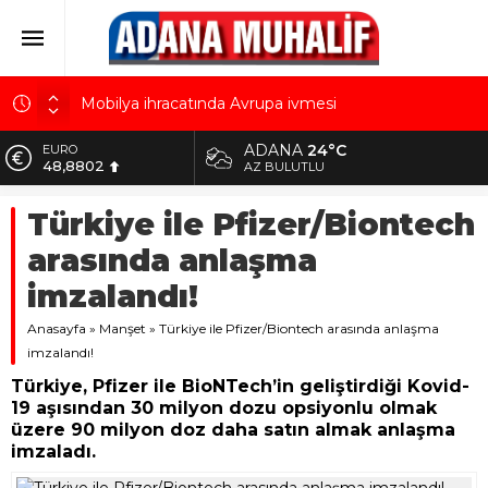
Mobilya ihracatında Avrupa ivmesi
Göz için “Akıllı Mercek” herkes için uygun mu?
ADANA
24°C
ALTIN
5.629,56
AK Parti İl Başkanı Özkan: Adanalıların bir metrekare
AZ BULUTLU
malını kimseye yedirmeyiz!
BİST
Türkiye ile Pfizer/Biontech
10.824,63
Hacı Karaaslan’ın kiraladığı arsanın resmi kiracısı
bakın kim çıktı!
arasında anlaşma
DOLAR
42,2340
Kuru meyve sektörü 2 milyar dolar ihracat hedefi
imzalandı!
için Ankara’dan destek istedi
EURO
Anasayfa
48,8802
»
Manşet
»
Türkiye ile Pfizer/Biontech arasında anlaşma
imzalandı!
Türkiye, Pfizer ile BioNTech’in geliştirdiği Kovid-
19 aşısından 30 milyon dozu opsiyonlu olmak
üzere 90 milyon doz daha satın almak anlaşma
imzaladı.