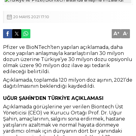
20 MAYIS 2021 17:10
A
+
A
-
Pfizer ve BioNTech’ten yapılan açıklamada, daha
önce yapılan anlaşmayla kararlaştırılan 30 milyon
dozun üzerine Türkiye’ye 30 milyon dozu opsiyonlu
olmak üzere 90 milyon doz ilave aşı tedarik
edileceği belirtildi.
Açıklamada, toplamda 120 milyon doz aşının, 2021’de
dağıtılmasının beklendiği kaydedildi.
UĞUR ŞAHİN’DEN TÜRKİYE AÇIKLAMASI
Açıklamada görüşlerine yer verilen Biontech Üst
Yöneticisi (CEO) ve Kurucu Ortağı Prof. Dr. Uğur
Şahin, amaçlarının, salgını sona erdirmek, hastane
yatışlarını azaltmak ve normal hayata dönmeye
yardımcı olmak için dünyanın dört bir yanındaki