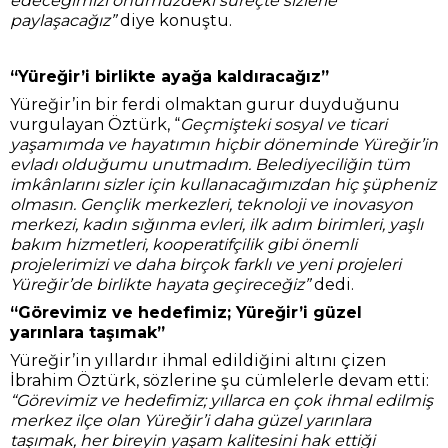
edeceğimizi önümüzdeki süreçte sizlerle
paylaşacağız”
diye konuştu.
“Yüreğir’i birlikte ayağa kaldıracağız”
Yüreğir’in bir ferdi olmaktan gurur duyduğunu
vurgulayan Öztürk, “
Geçmişteki sosyal ve ticari
yaşamımda ve hayatımın hiçbir döneminde Yüreğir’in
evladı olduğumu unutmadım. Belediyeciliğin tüm
imkânlarını sizler için kullanacağımızdan hiç şüpheniz
olmasın. Gençlik merkezleri, teknoloji ve inovasyon
merkezi, kadın sığınma evleri, ilk adım birimleri, yaşlı
bakım hizmetleri, kooperatifçilik gibi önemli
projelerimizi ve daha birçok farklı ve yeni projeleri
Yüreğir’de birlikte hayata geçireceğiz”
dedi.
“Görevimiz ve hedefimiz; Yüreğir’i güzel
yarınlara taşımak”
Yüreğir’in yıllardır ihmal edildiğini altını çizen
İbrahim Öztürk, sözlerine şu cümlelerle devam etti:
“Görevimiz ve hedefimiz; yıllarca en çok ihmal edilmiş
merkez ilçe olan Yüreğir’i daha güzel yarınlara
taşımak, her bireyin yaşam kalitesini hak ettiği