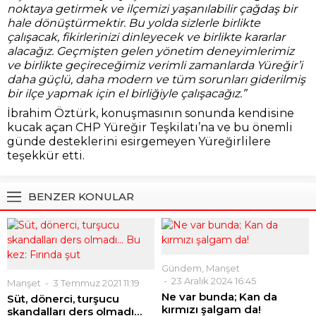
noktaya getirmek ve ilçemizi yaşanılabilir çağdaş bir
hale dönüştürmektir. Bu yolda sizlerle birlikte
çalışacak, fikirlerinizi dinleyecek ve birlikte kararlar
alacağız. Geçmişten gelen yönetim deneyimlerimiz
ve birlikte geçireceğimiz verimli zamanlarda Yüreğir’i
daha güçlü, daha modern ve tüm sorunları giderilmiş
bir ilçe yapmak için el birliğiyle çalışacağız.”
İbrahim Öztürk, konuşmasının sonunda kendisine
kucak açan CHP Yüreğir Teşkilatı’na ve bu önemli
günde desteklerini esirgemeyen Yüreğirlilere
teşekkür etti.
BENZER KONULAR
Gündem
,
Manşet
23 Aralık 2024 16:45
Manşet
3 Temmuz 2021 11:19
Ne var bunda; Kan da
Süt, dönerci, turşucu
kırmızı şalgam da!
skandalları ders olmadı…