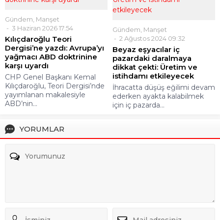
Gündem
,
Manşet
3 Haziran 2026 17:54
Gündem
,
Manşet
Kılıçdaroğlu Teori
2 Ağustos 2024 09:32
Dergisi’ne yazdı: Avrupa’yı
Beyaz eşyacılar iç
yağmacı ABD doktrinine
pazardaki daralmaya
karşı uyardı
dikkat çekti: Üretim ve
istihdamı etkileyecek
CHP Genel Başkanı Kemal
Kılıçdaroğlu, Teori Dergisi’nde
İhracatta düşüş eğilimi devam
yayımlanan makalesiyle
ederken ayakta kalabilmek
ABD’nin...
için iç pazarda...
YORUMLAR