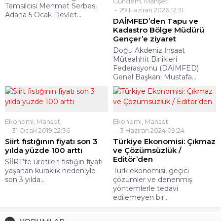
Gündem
,
Manşet
Temsilcisi Mehmet Serbes,
29 Haziran 2026 12:31
Adana 5 Ocak Devlet...
DAİMFED’den Tapu ve
Kadastro Bölge Müdürü
Gençer’e ziyaret
Doğu Akdeniz İnşaat
Müteahhit Birlikleri
Federasyonu (DAİMFED)
Genel Başkanı Mustafa...
Ekonomi
,
Manşet
Ekonomi
,
Manşet
31 Ocak 2019 22:36
3 Haziran 2024 09:24
Siirt fıstığının fiyatı son 3
Türkiye Ekonomisi: Çıkmaz
yılda yüzde 100 arttı
ve Çözümsüzlük /
Editör’den
SİİRT’te üretilen fıstığın fiyatı
yaşanan kuraklık nedeniyle
Türk ekonomisi, geçici
son 3 yılda...
çözümler ve denenmiş
yöntemlerle tedavi
edilemeyen bir...