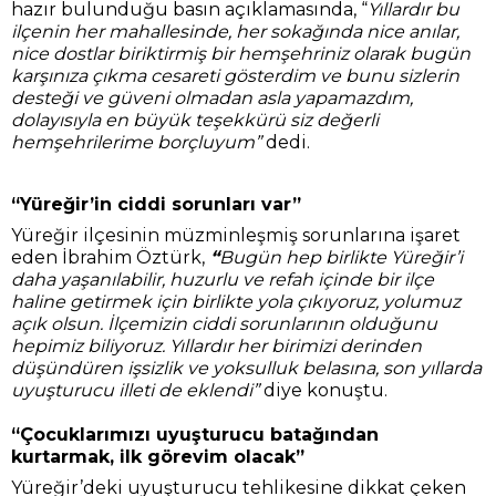
hazır bulunduğu basın açıklamasında, “
Yıllardır bu
ilçenin her mahallesinde, her sokağında nice anılar,
nice dostlar biriktirmiş bir hemşehriniz olarak bugün
karşınıza çıkma cesareti gösterdim ve bunu sizlerin
desteği ve güveni olmadan asla yapamazdım,
dolayısıyla en büyük teşekkürü siz değerli
hemşehrilerime borçluyum”
dedi.
“Yüreğir’in ciddi sorunları var”
Yüreğir ilçesinin müzminleşmiş sorunlarına işaret
eden İbrahim Öztürk,
“
Bugün hep birlikte Yüreğir’i
daha yaşanılabilir, huzurlu ve refah içinde bir ilçe
haline getirmek için birlikte yola çıkıyoruz, yolumuz
açık olsun. İlçemizin ciddi sorunlarının olduğunu
hepimiz biliyoruz. Yıllardır her birimizi derinden
düşündüren işsizlik ve yoksulluk belasına, son yıllarda
uyuşturucu illeti de eklendi”
diye konuştu.
“Çocuklarımızı uyuşturucu batağından
kurtarmak, ilk görevim olacak”
Yüreğir’deki uyuşturucu tehlikesine dikkat çeken