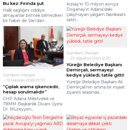
Bu kez: Fırında şut
Kızılay’ın 10 milyon avroya
Doğanay’ın Adana’daki
Halk sağlığını ciddiye
çalışmayan şalgam fabrikasını
almayanlar bitmek bilmezken
satın...
bir haber de Van’dan...
Gündem
,
Manşet
20 Ağustos 2024 12:25
Yüreğir Belediye Başkanı
Demirçalı, sermayeyi
kediye yükledi, tatile gitti!
Gündem
,
Manşet
12 Haziran 2026 10:33
Yüreğir Belediye Başkanı Ali
“Çıplak arama işkencedir,
Demirçalı’nın sırtına bir inşaat
hesap sorulmalıdır”
ziyareti sırasında...
CHP Adana Milletvekili ve
TBMM Başkanlık Divanı Üyesi
Dr. Müzeyyen...