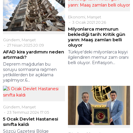
Ekonomi
,
Manşet
3 Ocak 2021 20:26
Milyonlarca memurun
beklediği tarih: Kritik gün
yarın: Maaş zamları belli
Gündem
,
Manşet
oluyor
27 Nisan 2025 20:09
AFAD kira yardımını neden
Türkiye'deki milyonlarca kişiyi
artırmadı?
ilgilendiren memur zam oranı
belli oluyor. Enflasyon...
Deprem mağdurları bu
soruyu sormasına rağmen
yetkililerden bir açıklama
yapılmıyor.6...
Gündem
,
Manşet
23 Temmuz 2024 17:05
5 Ocak Devlet Hastanesi
sınıfta kaldı
Sözcü Gazetesi Bölge