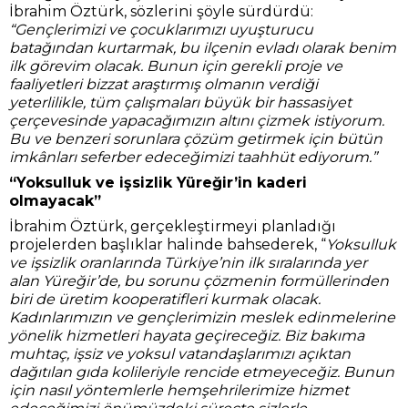
İbrahim Öztürk, sözlerini şöyle sürdürdü:
“Gençlerimizi ve çocuklarımızı uyuşturucu
batağından kurtarmak, bu ilçenin evladı olarak benim
ilk görevim olacak. Bunun için gerekli proje ve
faaliyetleri bizzat araştırmış olmanın verdiği
yeterlilikle, tüm çalışmaları büyük bir hassasiyet
çerçevesinde yapacağımızın altını çizmek istiyorum.
Bu ve benzeri sorunlara çözüm getirmek için bütün
imkânları seferber edeceğimizi taahhüt ediyorum.”
“Yoksulluk ve işsizlik Yüreğir’in kaderi
olmayacak”
İbrahim Öztürk, gerçekleştirmeyi planladığı
projelerden başlıklar halinde bahsederek, “
Yoksulluk
ve işsizlik oranlarında Türkiye’nin ilk sıralarında yer
alan Yüreğir’de, bu sorunu çözmenin formüllerinden
biri de üretim kooperatifleri kurmak olacak.
Kadınlarımızın ve gençlerimizin meslek edinmelerine
yönelik hizmetleri hayata geçireceğiz. Biz bakıma
muhtaç, işsiz ve yoksul vatandaşlarımızı açıktan
dağıtılan gıda kolileriyle rencide etmeyeceğiz. Bunun
için nasıl yöntemlerle hemşehrilerimize hizmet