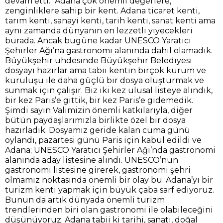
devam etti: “Adana çok önemli değerlere,
zenginliklere sahip bir kent. Adana ticaret kenti,
tarım kenti, sanayi kenti, tarih kenti, sanat kenti ama
aynı zamanda dünyanın en lezzetli yiyecekleri
burada. Ancak bugüne kadar UNESCO Yaratıcı
Şehirler Ağı’na gastronomi alanında dahil olamadık.
Büyükşehir uhdesinde Büyükşehir Belediyesi
dosyayı hazırlar ama tabii kentin birçok kurum ve
kuruluşu ile daha güçlü bir dosya oluşturmak ve
sunmak için çalışır. Biz iki kez ulusal listeye alındık,
bir kez Paris’e gittik, bir kez Paris’e gidemedik.
Şimdi sayın Valimizin önemli katkılarıyla, diğer
bütün paydaşlarımızla birlikte özel bir dosya
hazırladık. Dosyamız geride kalan cuma günü
oylandı, pazartesi günü Paris için kabul edildi ve
Adana; UNESCO Yaratıcı Şehirler Ağı’nda gastronomi
alanında aday listesine alındı. UNESCO’nun
gastronomi listesine girerek, gastronomi şehri
olmamız noktasında önemli bir olay bu. Adana’yı bir
turizm kenti yapmak için büyük çaba sarf ediyoruz.
Bunun da artık dünyada önemli turizm
trendlerinden biri olan gastronomi ile olabileceğini
düşünüyoruz. Adana tabii ki tarihi, sanatı, doğal