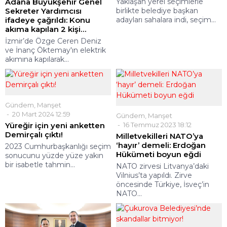
Adana Büyükşehir Genel
Yaklaşan yerel seçimlerle
Sekreter Yardımcısı
birlikte belediye başkan
ifadeye çağrıldı: Konu
adayları sahalara indi, seçim...
akıma kapılan 2 kişi…
İzmir’de Özge Ceren Deniz
ve İnanç Öktemay'ın elektrik
akımına kapılarak...
Gündem
,
Manşet
20 Mart 2024 12:59
Gündem
,
Manşet
Yüreğir için yeni anketten
16 Temmuz 2023 18:12
Demirçalı çıktı!
Milletvekilleri NATO’ya
‘hayır’ demeli: Erdoğan
2023 Cumhurbaşkanlığı seçim
Hükümeti boyun eğdi
sonucunu yüzde yüze yakın
bir isabetle tahmin...
NATO zirvesi Litvanya’daki
Vilnius’ta yapıldı. Zirve
öncesinde Türkiye, İsveç’in
NATO...