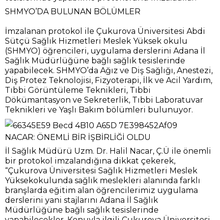
SHMYO’DA BULUNAN BÖLÜMLER
İmzalanan protokol ile Çukurova Üniversitesi Abdi
Sütçü Sağlık Hizmetleri Meslek Yüksek okulu
(SHMYO) öğrencileri, uygulama derslerini Adana İl
Sağlık Müdürlüğüne bağlı sağlık tesislerinde
yapabilecek. SHMYO’da Ağız ve Diş Sağlığı, Anestezi,
Diş Protez Teknolojisi, Fizyoterapi, İlk ve Acil Yardım,
Tıbbi Görüntüleme Teknikleri, Tıbbi
Dökümantasyon ve Sekreterlik, Tıbbi Laboratuvar
Teknikleri ve Yaşlı Bakım bölümleri bulunuyor.
NACAR: ÖNEMLİ BİR İŞBİRLİĞİ OLDU
İl Sağlık Müdürü Uzm. Dr. Halil Nacar, Ç.Ü ile önemli
bir protokol imzalandığına dikkat çekerek,
“Çukurova Üniversitesi Sağlık Hizmetleri Meslek
Yüksekokulunda sağlık meslekleri alanında farklı
branşlarda eğitim alan öğrencilerimiz uygulama
derslerini yani stajlarını Adana İl Sağlık
Müdürlüğüne bağlı sağlık tesislerinde
yapabilecekler. Konuyla ilgili Çukurova Üniversitesi