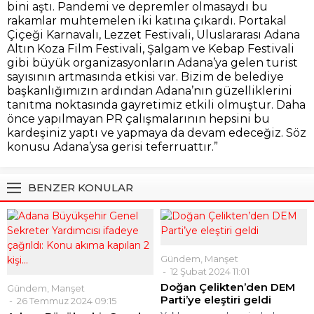
bini aştı. Pandemi ve depremler olmasaydı bu
rakamlar muhtemelen iki katına çıkardı. Portakal
Çiçeği Karnavalı, Lezzet Festivali, Uluslararası Adana
Altın Koza Film Festivali, Şalgam ve Kebap Festivali
gibi büyük organizasyonların Adana’ya gelen turist
sayısının artmasında etkisi var. Bizim de belediye
başkanlığımızın ardından Adana’nın güzelliklerini
tanıtma noktasında gayretimiz etkili olmuştur. Daha
önce yapılmayan PR çalışmalarının hepsini bu
kardeşiniz yaptı ve yapmaya da devam edeceğiz. Söz
konusu Adana’ysa gerisi teferruattır.”
BENZER KONULAR
Gündem
,
Manşet
12 Şubat 2024 11:01
Doğan Çelikten’den DEM
Gündem
,
Manşet
Parti’ye eleştiri geldi
26 Temmuz 2024 09:15