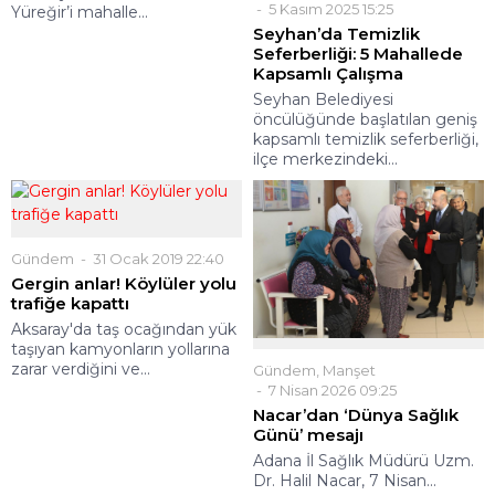
5 Kasım 2025 15:25
Yüreğir’i mahalle...
Seyhan’da Temizlik
Seferberliği: 5 Mahallede
Kapsamlı Çalışma
Seyhan Belediyesi
öncülüğünde başlatılan geniş
kapsamlı temizlik seferberliği,
ilçe merkezindeki...
Gündem
31 Ocak 2019 22:40
Gergin anlar! Köylüler yolu
trafiğe kapattı
Aksaray'da taş ocağından yük
taşıyan kamyonların yollarına
zarar verdiğini ve...
Gündem
,
Manşet
7 Nisan 2026 09:25
Nacar’dan ‘Dünya Sağlık
Günü’ mesajı
Adana İl Sağlık Müdürü Uzm.
Dr. Halil Nacar, 7 Nisan...