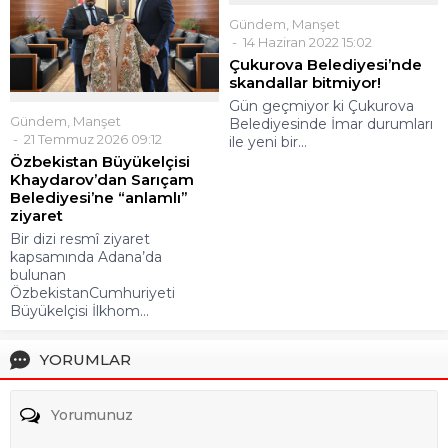
Gündem
,
Manşet
14 Haziran 2022 15:02
Çukurova Belediyesi’nde
skandallar bitmiyor!
Gün geçmiyor ki Çukurova
Gündem
,
Manşet
Belediyesinde İmar durumları
21 Temmuz 2026 09:12
ile yeni bir...
Özbekistan Büyükelçisi
Khaydarov’dan Sarıçam
Belediyesi’ne “anlamlı”
ziyaret
Bir dizi resmî ziyaret
kapsamında Adana’da
bulunan
ÖzbekistanCumhuriyeti
Büyükelçisi İlkhom...
YORUMLAR