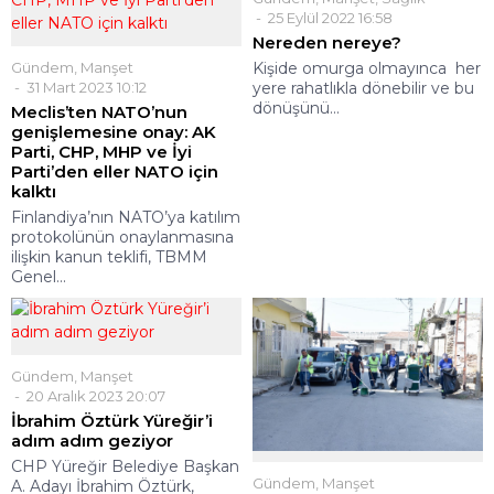
25 Eylül 2022 16:58
Nereden nereye?
Gündem
,
Manşet
Kişide omurga olmayınca her
31 Mart 2023 10:12
yere rahatlıkla dönebilir ve bu
dönüşünü...
Meclis’ten NATO’nun
genişlemesine onay: AK
Parti, CHP, MHP ve İyi
Parti’den eller NATO için
kalktı
Finlandiya’nın NATO’ya katılım
protokolünün onaylanmasına
ilişkin kanun teklifi, TBMM
Genel...
Gündem
,
Manşet
20 Aralık 2023 20:07
İbrahim Öztürk Yüreğir’i
adım adım geziyor
CHP Yüreğir Belediye Başkan
Gündem
,
Manşet
A. Adayı İbrahim Öztürk,