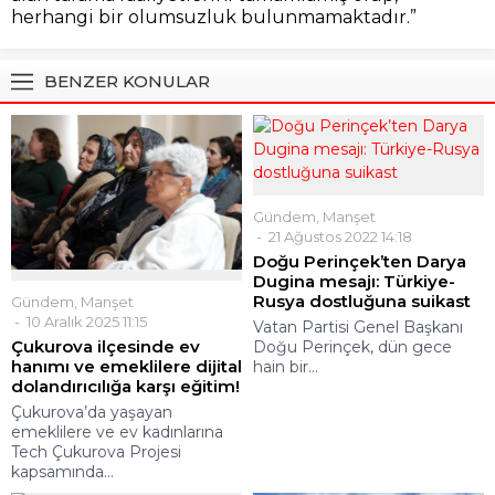
herhangi bir olumsuzluk bulunmamaktadır.”
BENZER KONULAR
Gündem
,
Manşet
21 Ağustos 2022 14:18
Doğu Perinçek’ten Darya
Dugina mesajı: Türkiye-
Rusya dostluğuna suikast
Gündem
,
Manşet
10 Aralık 2025 11:15
Vatan Partisi Genel Başkanı
Çukurova ilçesinde ev
Doğu Perinçek, dün gece
hanımı ve emeklilere dijital
hain bir...
dolandırıcılığa karşı eğitim!
Çukurova’da yaşayan
emeklilere ve ev kadınlarına
Tech Çukurova Projesi
kapsamında...