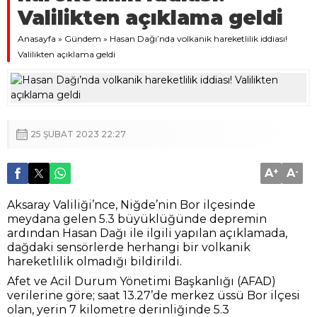
Valilikten açıklama geldi
Anasayfa
»
Gündem
»
Hasan Dağı’nda volkanik hareketlilik iddiası!
Valilikten açıklama geldi
25 ŞUBAT 2023 22:27
A
+
A
-
Aksaray Valiliği’nce, Niğde’nin Bor ilçesinde
meydana gelen 5.3 büyüklüğünde depremin
ardından Hasan Dağı ile ilgili yapılan açıklamada,
dağdaki sensörlerde herhangi bir volkanik
hareketlilik olmadığı bildirildi.
Afet ve Acil Durum Yönetimi Başkanlığı (AFAD)
verilerine göre; saat 13.27’de merkez üssü Bor ilçesi
olan, yerin 7 kilometre derinliğinde 5.3