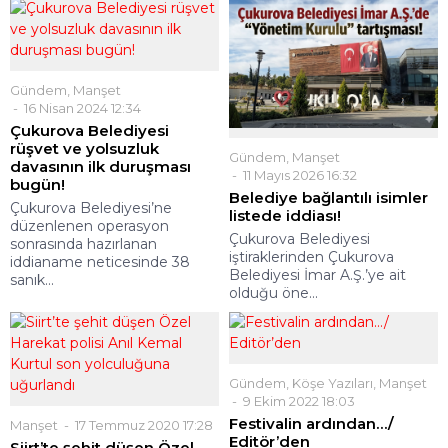
Gündem
,
Manşet
16 Nisan 2024 12:34
Çukurova Belediyesi
rüşvet ve yolsuzluk
Gündem
,
Manşet
davasının ilk duruşması
11 Mayıs 2026 16:32
bugün!
Belediye bağlantılı isimler
Çukurova Belediyesi’ne
listede iddiası!
düzenlenen operasyon
Çukurova Belediyesi
sonrasında hazırlanan
iştiraklerinden Çukurova
iddianame neticesinde 38
Belediyesi İmar A.Ş.’ye ait
sanık...
olduğu öne...
Gündem
,
Köşe Yazıları
,
Manşet
9 Ekim 2022 18:03
Festivalin ardından…/
Manşet
17 Temmuz 2020 17:28
Editör’den
Siirt’te şehit düşen Özel