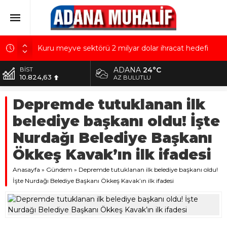
Kuru meyve sektörü 2 milyar dolar ihracat hedefi
için Ankara’dan destek istedi
ADANA
24°C
BİST
Mobilya ihracatında Avrupa ivmesi
10.824,63
AZ BULUTLU
Göz için “Akıllı Mercek” herkes için uygun mu?
DOLAR
Depremde tutuklanan ilk
42,2340
Devletin iki bilançosu: Görünen bütçe, bütçe dışı
riskler ve hazineyi bekleyen yük
belediye başkanı oldu! İşte
EURO
48,8802
‘Devlette para yok!’ yalanı
Nurdağı Belediye Başkanı
ALTIN
Ökkeş Kavak’ın ilk ifadesi
5.629,56
Anasayfa
»
Gündem
»
Depremde tutuklanan ilk belediye başkanı oldu!
İşte Nurdağı Belediye Başkanı Ökkeş Kavak’ın ilk ifadesi