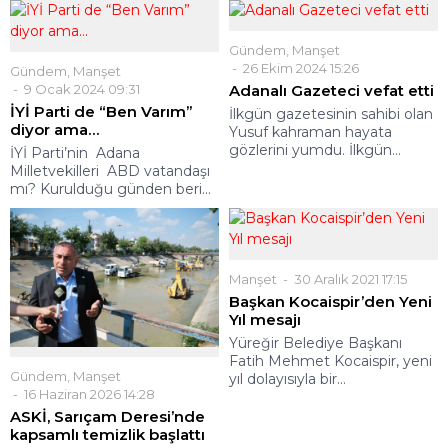
Gündem
,
Manşet
26 Ekim 2024 15:26
Gündem
,
Manşet
9 Ocak 2024 09:31
Adanalı Gazeteci vefat etti
İYİ Parti de “Ben Varım”
İlkgün gazetesinin sahibi olan
diyor ama…
Yusuf kahraman hayata
gözlerini yumdu. İlkgün...
İYİ Parti’nin Adana
Milletvekilleri ABD vatandaşı
mı? Kurulduğu günden beri...
Manşet
30 Aralık 2021 17:15
Başkan Kocaispir’den Yeni
Yıl mesajı
Yüreğir Belediye Başkanı
Fatih Mehmet Kocaispir, yeni
Gündem
,
Manşet
yıl dolayısıyla bir...
16 Haziran 2026 14:28
ASKİ, Sarıçam Deresi’nde
kapsamlı temizlik başlattı