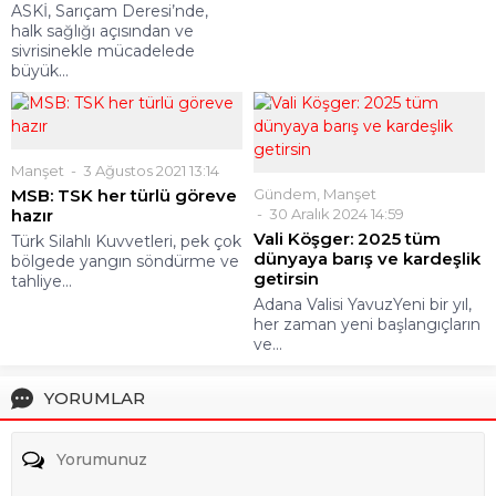
ASKİ, Sarıçam Deresi’nde,
halk sağlığı açısından ve
sivrisinekle mücadelede
büyük...
Manşet
3 Ağustos 2021 13:14
MSB: TSK her türlü göreve
Gündem
,
Manşet
hazır
30 Aralık 2024 14:59
Vali Köşger: 2025 tüm
Türk Silahlı Kuvvetleri, pek çok
dünyaya barış ve kardeşlik
bölgede yangın söndürme ve
getirsin
tahliye...
Adana Valisi YavuzYeni bir yıl,
her zaman yeni başlangıçların
ve...
YORUMLAR