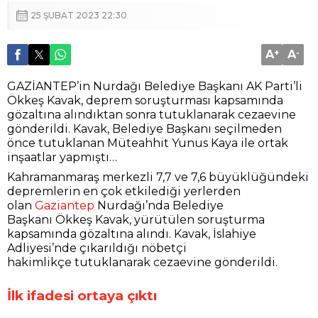
25 ŞUBAT 2023 22:30
A
+
A
-
GAZİANTEP’in Nurdağı Belediye Başkanı AK Parti’li
Ökkeş Kavak, deprem soruşturması kapsamında
gözaltına alındıktan sonra tutuklanarak cezaevine
gönderildi. Kavak, Belediye Başkanı seçilmeden
önce tutuklanan Müteahhit Yunus Kaya ile ortak
inşaatlar yapmıştı…
Kahramanmaraş merkezli 7,7 ve 7,6 büyüklüğündeki
depremlerin en çok etkilediği yerlerden
olan
Gaziantep
Nurdağı’nda Belediye
Başkanı Ökkeş Kavak, yürütülen soruşturma
kapsamında gözaltına alındı. Kavak, İslahiye
Adliyesi’nde çıkarıldığı nöbetçi
hakimlikçe tutuklanarak cezaevine gönderildi.
İlk ifadesi ortaya çıktı